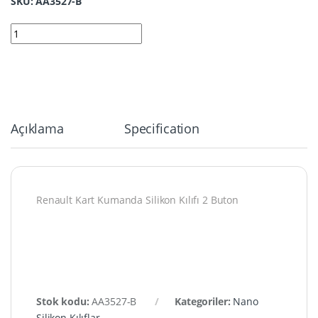
SKU: AA3527-B
3527-B | Renault Kart Kumanda Silikon Kılıfı 4 Buton Siyah quan
Açıklama
Specification
Renault Kart Kumanda Silikon Kılıfı 2 Buton
Stok kodu:
AA3527-B
Kategoriler:
Nano
Silikon Kılıflar