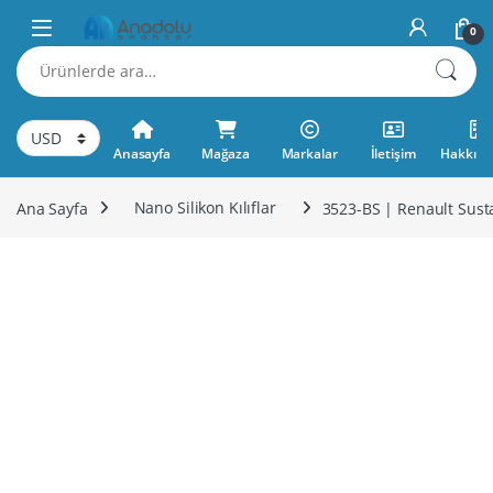
Skip to navigation
Skip to content
0
Ara:
Anasayfa
Mağaza
Markalar
İletişim
Hakkımı
Ana Sayfa
Nano Silikon Kılıflar
3523-BS | Renault Sust