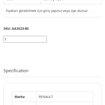
Fiyatları görebilmek için giriş yapınız veya üye olunuz
.
.
SKU: AA3523-BS
3523-BS | Renault Sustalı Kumanda Nano Silikon Kılıfı 3 Buton 
Specification
Marka
RENAULT