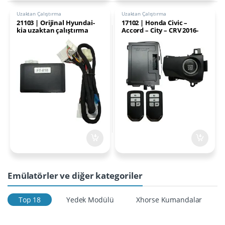
Uzaktan Çalıştırma
Uzaktan Çalıştırma
21103 | Orijinal Hyundai-
17102 | Honda Civic –
kia uzaktan çalıştırma
Accord – City – CRV 2016-
sistemi FT818
2020 Uzaktan Çalıştırma
Sistemi Paneli
Emülatörler ve diğer kategoriler
Top 18
Yedek Modülü
Xhorse Kumandalar