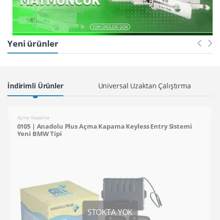
Yeni ürünler
Products Grid
İndirimli Ürünler
Universal Uzaktan Çalıştırma
Açma Kapama
0105 | Anadolu Plus Açma Kapama Keyless Entry Sistemi
Yeni BMW Tipi