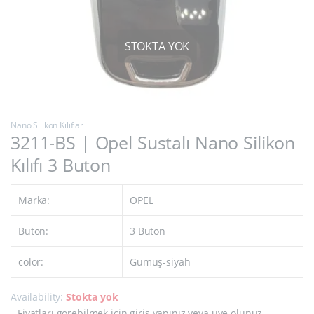
Nano Silikon Kılıflar
3211-BS | Opel Sustalı Nano Silikon
Kılıfı 3 Buton
Marka:
OPEL
Buton:
3 Buton
color:
Gümüş-siyah
Availability:
Stokta yok
Fiyatları görebilmek için giriş yapınız veya üye olunuz
.
.