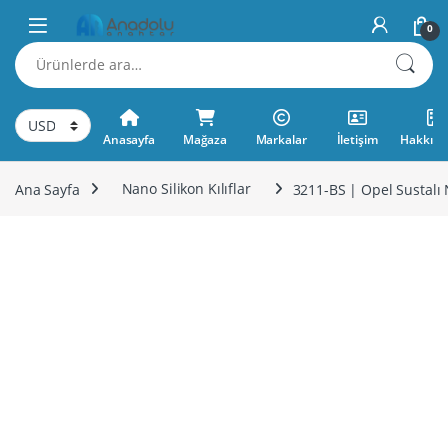
Skip to navigation
Skip to content
0
Ara:
Anasayfa
Mağaza
Markalar
İletişim
Hakkımı
Ana Sayfa
Nano Silikon Kılıflar
3211-BS | Opel Sustalı N