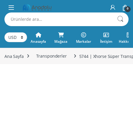
Skip to navigation
Skip to content
0
Ara:
Anasayfa
Mağaza
Markalar
İletişim
Hakkımı
Ana Sayfa
Transponderler
5744 | Xhorse Süper Tran