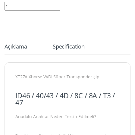
5744 | Xhorse Süper Transponder XT27A quantity
Açıklama
Specification
XT27A Xhorse VVDI Süper Transponder çip
ID46 / 40/43 / 4D / 8C / 8A / T3 /
47
Anadolu Anahtar Neden Tercih Edilmeli?