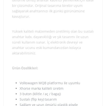
deforme olmuş anahtar kabınızı yenilemek için ideal
bir çözümdür. Orijinal tasarıma birebir uyum
sağlayarak anahtarınızı ilk günkü görünümüne
kavuşturur.
Yüksek kaliteli malzemeden üretilmiş olan bu sustalı
anahtar kabı, dayanıklılığı ve şık tasarımı ile uzun
süreli kullanım sunar. İç elektronik devreyi ve
anahtar ucunu eski kumandanızdan kolayca
aktarabilirsiniz.
Ürün Özellikleri:
Volkswagen MQB platformu ile uyumlu
Xhorse marka kaliteli üretim
3 buton (kilitle / aç / bagaj)
Sustalı (flip key) tasarım
Sağlam ve uzun ömürlü plastik gövde