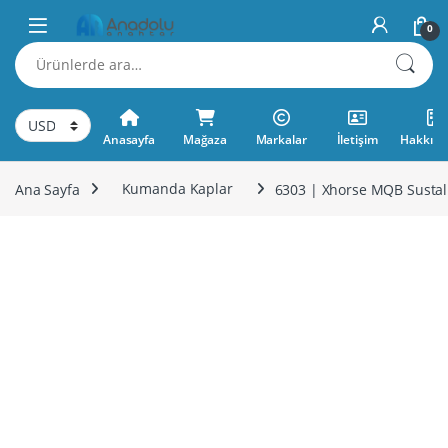
Skip to navigation
Skip to content
0
Ara:
Anasayfa
Mağaza
Markalar
İletişim
Hakkımı
Ana Sayfa
Kumanda Kaplar
6303 | Xhorse MQB Susta