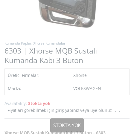
Kumanda Kaplar
,
Xhorse Kumandalar
6303 | Xhorse MQB Sustalı
Kumanda Kabı 3 Buton
Üretici Firmalar:
Xhorse
Marka:
VOLKSWAGEN
Availability:
Stokta yok
Fiyatları görebilmek için giriş yapınız veya üye olunuz
.
.
Xhorse MQB Sustalı Kumanda Kabı 3 Buton – 6303