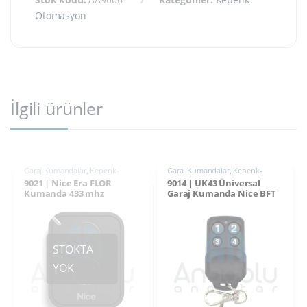
Otomasyon
İlgili ürünler
Garaj Kumandalar
,
Kepenk-
Garaj Kumandalar
,
Kepenk-
Otomasyon
Otomasyon
9021 | Nice Era FLOR
9014 | UK43 Üniversal
Kumanda 433 mhz
Garaj Kumanda Nice BFT
Hiland Mavi Etiketli ile
Uyumlu 433MHz