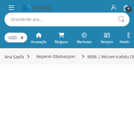
Skip to navigation
Skip to content
0
Ara:
Anasayfa
Mağaza
Markalar
İletişim
Hakkımı
Ana Sayfa
Kepenk-Otomasyon
9006 | Wicom trafolu O