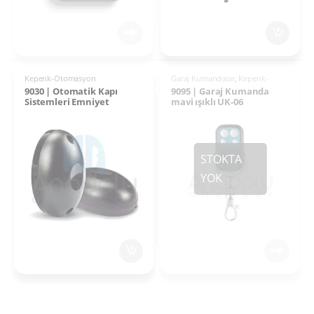
Kepenk-Otomasyon
Garaj Kumandalar
,
Kepenk-
Otomasyon
9030 | Otomatik Kapı
9095 | Garaj Kumanda
Sistemleri Emniyet
mavi ışıklı UK-06
Fotoseli