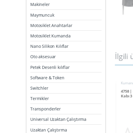
Makineler
Maymuncuk
Motosiklet Anahtarlar
Motosiklet Kumanda
Nano Silikon Kılıflar
İlgili
Oto aksesuar
Petek Desenli kılıflar
Software & Token
Kumand
Switchler
4758 
Kabı 3
Termikler
Transponderler
Universal Uzaktan Çalıştırma
Uzaktan Çalıştırma