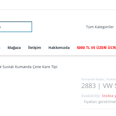
r:
a
Mağaza
İletişim
Hakkımızda
5000 TL VE ÜZERİ ÜC
W Sustalı Kumanda Çene Kare Tipi
Kumanda Kaplar
,
Anahta
2883 | VW 
Availability:
Stokta 
Fiyatları görebilme