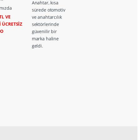
Anahtar, kısa
mızda
sürede otomotiv
TL VE
ve anahtarcılık
İ ÜCRETSİZ
sektörlerinde
GO
güvenilir bir
marka haline
geldi.