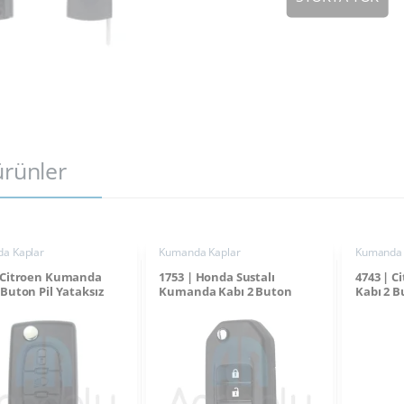
 ürünler
a Kaplar
Kumanda Kaplar
Kumanda 
| Citroen Kumanda
1753 | Honda Sustalı
4743 | 
 Buton Pil Yataksız
Kumanda Kabı 2 Buton
Kabı 2 B