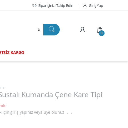
Siparişinizi Takip Edin
Giriş Yap
0
RETSİZ KARGO
rlar
Sustalı Kumanda Çene Kare Tipi
yok
k için giriş yapınız veya üye olunuz
.
.