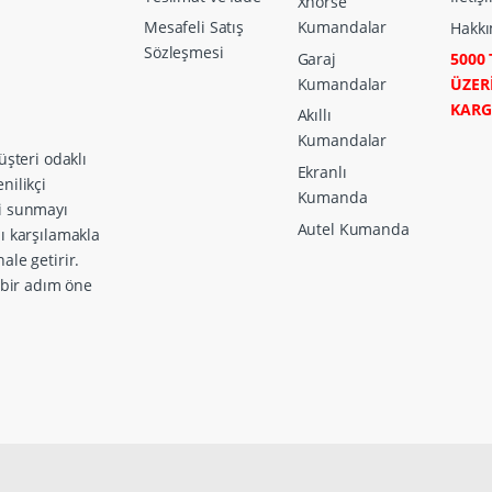
Xhorse
Mesafeli Satış
Kumandalar
Hakkı
Sözleşmesi
Garaj
5000 
Kumandalar
ÜZER
KAR
Akıllı
Kumandalar
üşteri odaklı
Ekranlı
nilikçi
Kumanda
ri sunmayı
Autel Kumanda
zı karşılamakla
ale getirir.
a bir adım öne