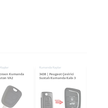
Kaplar
Kumanda Kaplar
Citroen Kumanda
3438 | Peugeot Çevirici
uton VA2
Sustalı Kumanda Kabı 3
Buton VA2 Pil Yataklı