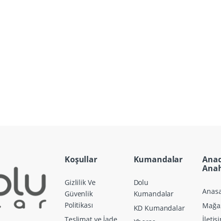
Koşullar
Kumandalar
Ana
Anah
Gizlilik Ve
Dolu
Anasa
Güvenlik
Kumandalar
Politikası
Mağa
KD Kumandalar
Teslimat ve İade
İletiş