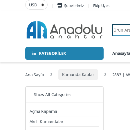
Skip to navigation
Skip to content
Şubelerimiz
Ekip Üyesi
Search fo
KATEGORİLER
Anasayf
Ana Sayfa
Kumanda Kaplar
2883 | V
Show All Categories
Açma Kapama
Akıllı Kumandalar