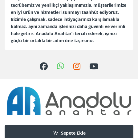
tecrübemiz ve yenilikçi yaklaşımımızla, müşterilerimize
en iyi ürün ve hizmetleri sunmayı taahhüt ediyoruz.
Bizimle çalışmak, sadece ihtiyaçlarınızı karşılamakla
kalmaz, aynı zamanda işlerinizi daha güvenli ve verimli
hale getirir. Anadolu Anahtar’ı tercih ederek, işinizi
güçlü bir ortakla bir adım öne taşırsınız.
Sorularınız mı var?
+90 552 436 80 30
Sepete Ekle