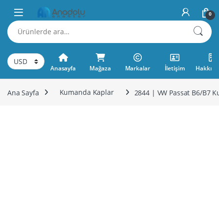
Skip to navigation
Skip to content
0
Ara:
Anasayfa
Mağaza
Markalar
İletişim
Hakkımı
Ana Sayfa
Kumanda Kaplar
2844 | VW Passat B6/B7 