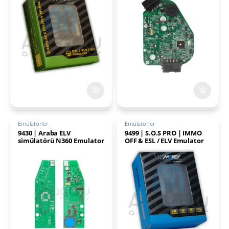
Programlama
Emülatörler
Emülatörler
9430 | Araba ELV
9499 | S.O.S PRO | IMMO
simülatörü N360 Emulator
OFF & ESL / ELV Emulator
VW Touareg Phaeton Audi
A8 Bentley Porsche
Cayenne için direksiyon
kolonu kilidi