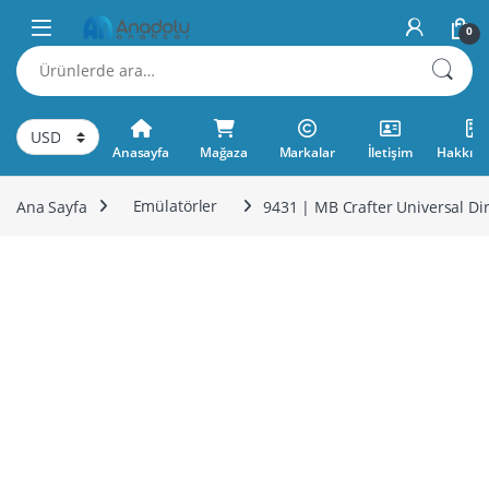
Skip to navigation
Skip to content
0
Ara:
Anasayfa
Mağaza
Markalar
İletişim
Hakkımı
Ana Sayfa
Emülatörler
9431 | MB Crafter Universal Di