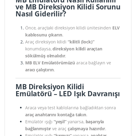
ve MB Direksiyon Kilidi Sorunu
Nasıl Giderilir?
Önce, araçtaki direksiyon kilidi ünitesinden
ELV
kablosunu çıkarın
.
Araç direksiyon kilidi
“kilitli (lock)”
konumdaysa,
direksiyon kilidi araçtan
sökülmüş olmalıdır
.
MB ELV Emülatörümüzü
araca bağlayın ve
aracı çalıştırın
.
MB Direksiyon Kilidi
Emülatörü – LED Işık Davranışı
Araca veya test kablolarına bağladıktan sonra
araç anahtarını kontağa takın
.
Emülatör ışığı
“yeşil”
yanarsa,
başarıyla
bağlanmıştır
ve araç
çalışmaya hazırdır
.
Emülatör ışığı
“kırmızı”
yanarsa,
anahtar