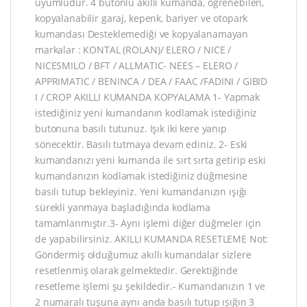
uyumludur. 4 butonlu akıllı kumanda, öğrenebilen,
kopyalanabilir garaj, kepenk, bariyer ve otopark
kumandası Desteklemediği ve kopyalanamayan
markalar : KONTAL (ROLAN)/ ELERO / NICE /
NICESMILO / BFT / ALLMATIC- NEES – ELERO /
APPRIMATIC / BENINCA / DEA / FAAC /FADINI / GIBID
I / CROP AKILLI KUMANDA KOPYALAMA 1- Yapmak
istediğiniz yeni kumandanın kodlamak istediğiniz
butonuna basılı tutunuz. Işık iki kere yanıp
sönecektir. Basılı tutmaya devam ediniz. 2- Eski
kumandanızı yeni kumanda ile sırt sırta getirip eski
kumandanızın kodlamak istediğiniz düğmesine
basılı tutup bekleyiniz. Yeni kumandanızın ışığı
sürekli yanmaya başladığında kodlama
tamamlanmıştır.3- Aynı işlemi diğer düğmeler için
de yapabilirsiniz. AKILLI KUMANDA RESETLEME Not:
Göndermiş olduğumuz akıllı kumandalar sizlere
resetlenmiş olarak gelmektedir. Gerektiğinde
resetleme işlemi şu şekildedir.- Kumandanızın 1 ve
2 numaralı tuşuna aynı anda basılı tutup ışığın 3