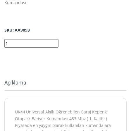
Kumandası
SKU: AA9093
9093 | Wicom UK44 Garaj Akıllı Kumanda Mavi Etiketli quantity
Açıklama
UK44 Universal Akıllı Öğrenebilen Garaj Kepenk
Otopark Bariyer Kumandası 433 Mhz ( 1. Kalite )
Piyasada en yaygın olarak kullanılan kumandalara