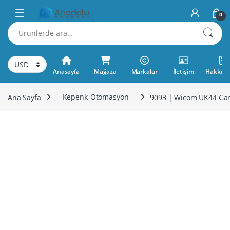
Skip to navigation
Skip to content
0
Ara:
Anasayfa
Mağaza
Markalar
İletişim
Hakkımı
Ana Sayfa
Kepenk-Otomasyon
9093 | Wicom UK44 Gara