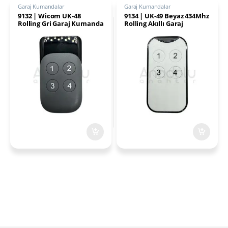
Garaj Kumandalar
Garaj Kumandalar
9132 | Wicom UK-48
9134 | UK-49 Beyaz 434Mhz
Rolling Gri Garaj Kumanda
Rolling Akıllı Garaj
Kumanda