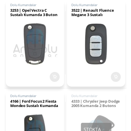
Dolu Kumandalar
Dolu Kumandalar
3253 | Opel Vectra C
3522 | Renault Fluence
Sustalı Kumanda 3 Buton
Megane 3 Sustalı
433MHz PCF7946
Kumanda 3 Buton 433MHz
PCF7961
Dolu Kumandalar
Dolu Kumandalar
4166 | Ford Focus 2 Fiesta
4333 | Chrysler Jeep Dodge
Mondeo Sustalı Kumanda
2005 Kumanda 2 Butons
433 MHz 3 Buton 4D63 80
433MHz PCF7941
bit çipli