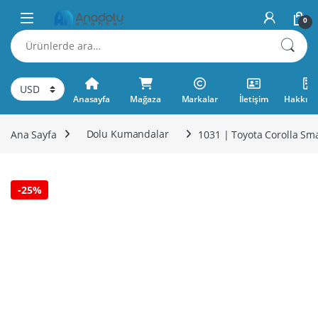
Skip to navigation
Skip to content
0
Ara:
Anasayfa
Mağaza
Markalar
İletişim
Hakkımı
Ana Sayfa
Dolu Kumandalar
1031 | Toyota Corolla S
-
25%