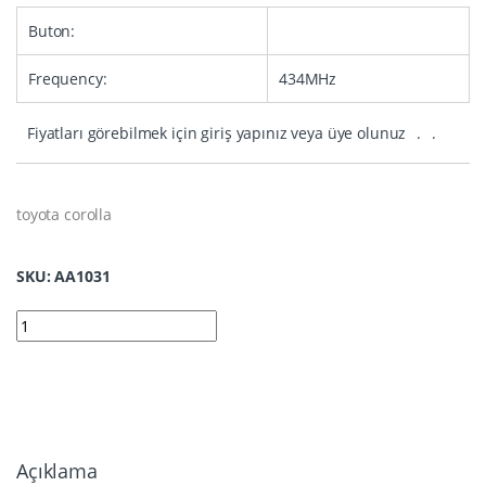
Buton:
Frequency:
434MHz
Fiyatları görebilmek için giriş yapınız veya üye olunuz
.
.
toyota corolla
SKU: AA1031
1031 | Toyota Corolla Smart Kumanda 4A Transponder 3 Buton
Açıklama