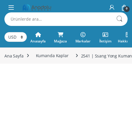
Skip to navigation
Skip to content
0
Ara:
Anasayfa
Mağaza
Markalar
İletişim
Hakkımı
Ana Sayfa
Kumanda Kaplar
2541 | Ssang Yong Kuman