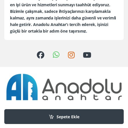
en iyi ürün ve hizmetleri sunmayı taahhüt ediyoruz.
Bizimle çalışmak, sadece ihtiyaçlarınızı karşılamakla
kalmaz, aynı zamanda işlerinizi daha güvenli ve verimli
hale getirir. Anadolu Anahtar’ı tercih ederek, işinizi
güçlü bir ortakla bir adım öne taşırsınız.
Sorularınız mı var?
+90 552 436 80 30
Sepete Ekle