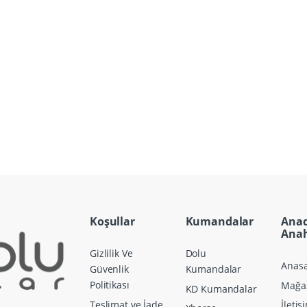
Koşullar
Kumandalar
Ana
Anah
Gizlilik Ve
Dolu
Anasa
Güvenlik
Kumandalar
Politikası
Mağa
KD Kumandalar
Teslimat ve İade
İletiş