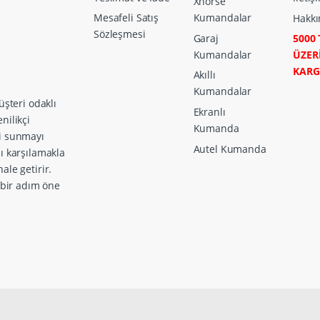
Xhorse
Mesafeli Satış
Kumandalar
Hakkı
Sözleşmesi
Garaj
5000 
Kumandalar
ÜZER
KAR
Akıllı
Kumandalar
üşteri odaklı
Ekranlı
nilikçi
Kumanda
ri sunmayı
Autel Kumanda
zı karşılamakla
ale getirir.
a bir adım öne