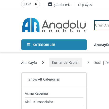
Skip to navigation
Skip to content
Şubelerimiz
Ekip Üyesi
Search fo
KATEGORİLER
Anasayf
Ana Sayfa
Kumanda Kaplar
3441 | Pe
Show All Categories
Açma Kapama
Akıllı Kumandalar