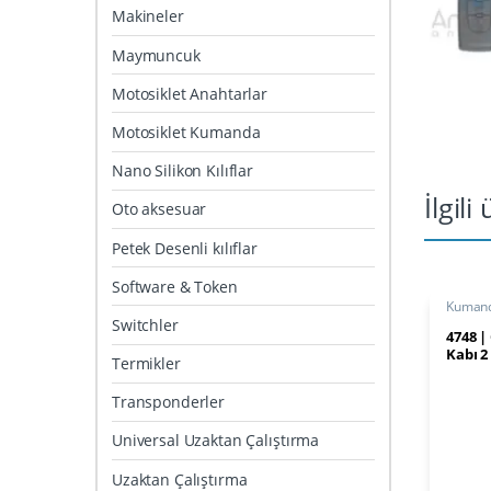
Makineler
Maymuncuk
Motosiklet Anahtarlar
Motosiklet Kumanda
Nano Silikon Kılıflar
İlgili
Oto aksesuar
Petek Desenli kılıflar
Software & Token
Kumand
Switchler
4748 
Kabı 2
Termikler
Transponderler
Universal Uzaktan Çalıştırma
Uzaktan Çalıştırma