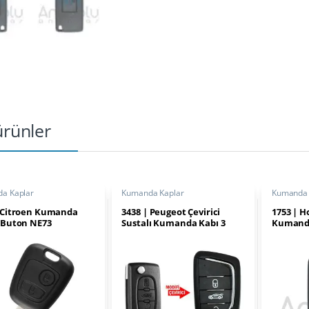
 ürünler
a Kaplar
Kumanda Kaplar
Kumanda 
| Citroen Kumanda
3438 | Peugeot Çevirici
1753 | H
 Buton NE73
Sustalı Kumanda Kabı 3
Kumanda
Buton VA2 Pil Yataklı