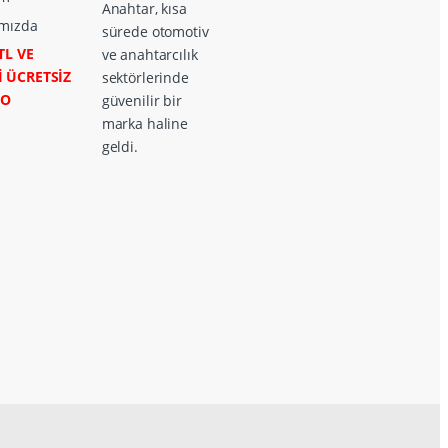
Anahtar, kısa
mızda
sürede otomotiv
TL VE
ve anahtarcılık
İ ÜCRETSİZ
sektörlerinde
GO
güvenilir bir
marka haline
geldi.