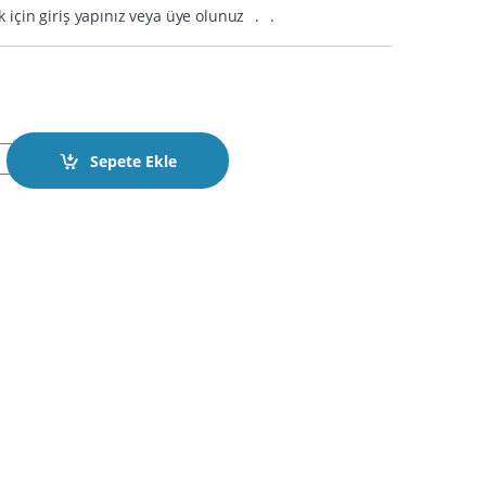
k için giriş yapınız veya üye olunuz
.
.
ali Kumanda Kapı 3 Buton Farli Pil Yatakli quantity
Sepete Ekle