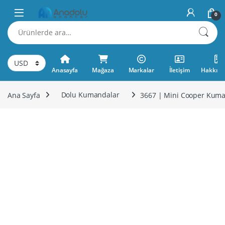
Skip to navigation
Skip to content
0
Ara:
Anasayfa
Mağaza
Markalar
İletişim
Hakkımı
Ana Sayfa
Dolu Kumandalar
3667 | Mini Cooper Kum