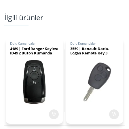
İlgili ürünler
Dolu Kumandalar
Dolu Kumandalar
4189 | Ford Ranger Keyless
3559 | Renault Dacia-
ID49 2 Buton Kumanda
Logan Remote Key 3
434MHz
Buton 433MHz PCF7947