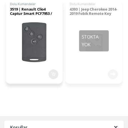
Dolu Kumandalar
Dolu Kumandalar
3519 | Renault Clio4
4393 | Jeep Cherokee 2014-
Captur Smart PCF7953 /
2019 Fobik Remote Key
Eller Serbest Kart
433MHz PCF7961M
Kumanda 4 Buton 433Mhz
AES
Koşullar