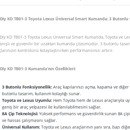
Diy KD TB01-3 Toyota Lexus Üniversal Smart Kumanda: 3 Butonlu 
Diy KD TB01-3 Toyota Lexus Üniversal Smart Kumanda, Toyota ve Lexus
lanışlı ve güvenilir bir uzaktan kumanda çözümüdür. 3 butonlu tasar
çlarınızın kontrolünü kolaylaştırırken performansınızı artırır.
Diy KD TB01-3 Kumanda’nın Özellikleri:
3 Butonlu Fonksiyonellik:
Araç kapılarınızı açma, kapama ve diğer 
butonlu tasarım, kullanım kolaylığı sunar.
Toyota ve Lexus Uyumlu:
Hem Toyota hem de Lexus araçlarıyla uy
geniş bir araç yelpazesi ile kullanılabilmesini sağlar.
8A Çip Teknolojisi:
Yüksek performans ve güvenilirlik sunan 8A çipi 
ve hassas çalışmasını sağlar.
Üniversal Kullanım:
Toyota ve Lexus araçlarının yanı sıra, bazı diğ