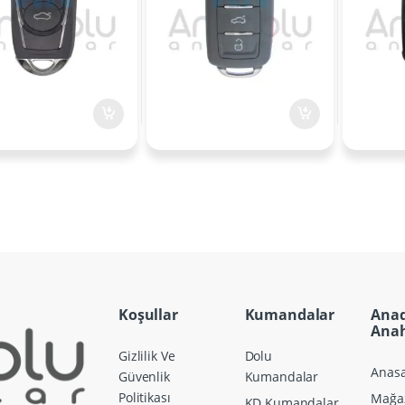
Koşullar
Kumandalar
Ana
Anah
Gizlilik Ve
Dolu
Anasa
Güvenlik
Kumandalar
Politikası
Mağa
KD Kumandalar