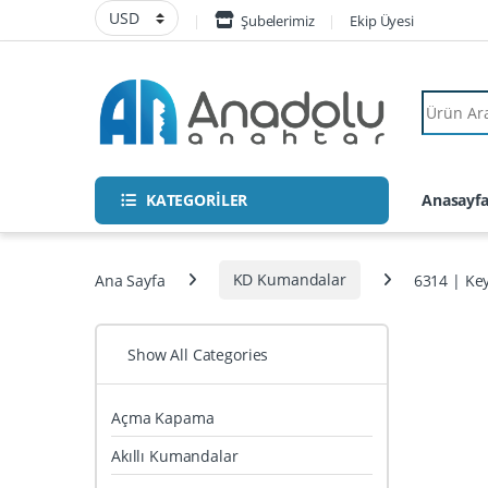
Skip to navigation
Skip to content
Şubelerimiz
Ekip Üyesi
Search fo
KATEGORİLER
Anasayf
Ana Sayfa
KD Kumandalar
6314 | Ke
Show All Categories
Açma Kapama
Akıllı Kumandalar