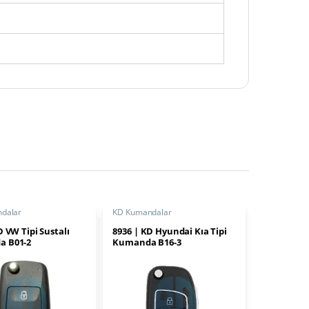
dalar
KD Kumandalar
D VW Tipi Sustalı
8936 | KD Hyundai Kıa Tipi
 B01-2
Kumanda B16-3