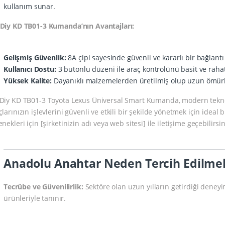
kullanım sunar.
Diy KD TB01-3 Kumanda’nın Avantajları:
Gelişmiş Güvenlik:
8A çipi sayesinde güvenli ve kararlı bir bağlantı
Kullanıcı Dostu:
3 butonlu düzeni ile araç kontrolünü basit ve rahat 
Yüksek Kalite:
Dayanıklı malzemelerden üretilmiş olup uzun ömürlü 
Diy KD TB01-3 Toyota Lexus Üniversal Smart Kumanda, modern teknoloj
larınızın işlevlerini güvenli ve etkili bir şekilde yönetmek için ideal b
nekleri için [şirketinizin adı veya web sitesi] ile iletişime geçebilirsin
Anadolu Anahtar Neden Tercih Edilmel
Tecrübe ve Güvenilirlik:
Sektöre olan uzun yılların getirdiği deneyi
ürünleriyle tanınır.