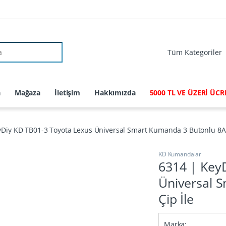
r:
a
Mağaza
İletişim
Hakkımızda
5000 TL VE ÜZERİ ÜC
yDiy KD TB01-3 Toyota Lexus Üniversal Smart Kumanda 3 Butonlu 8A 
KD Kumandalar
6314 | Key
Üniversal 
Çip İle
Marka: