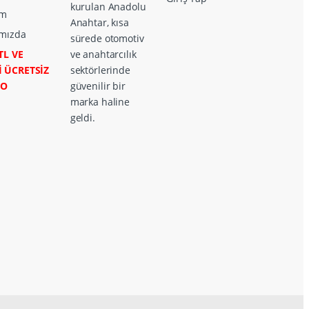
kurulan Anadolu
im
Anahtar, kısa
mızda
sürede otomotiv
TL VE
ve anahtarcılık
İ ÜCRETSİZ
sektörlerinde
GO
güvenilir bir
marka haline
geldi.