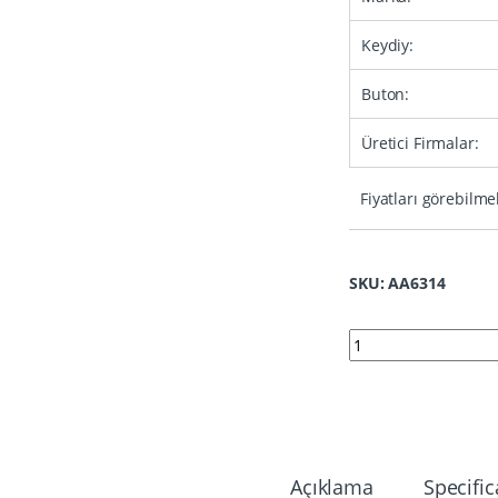
Keydiy:
Buton:
Üretici Firmalar:
Fiyatları görebilme
SKU: AA6314
6314 | KeyDiy KD TB
Açıklama
Specific