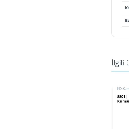
K
B
İlgili
KD Kum
8801 |
Kuman
Univer