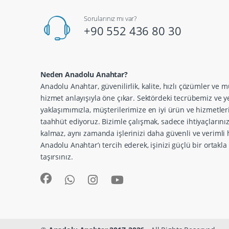
Sorularınız mı var?
+90 552 436 80 30
Neden Anadolu Anahtar?
Anadolu Anahtar, güvenilirlik, kalite, hızlı çözümler ve m
hizmet anlayışıyla öne çıkar. Sektördeki tecrübemiz ve ye
yaklaşımımızla, müşterilerimize en iyi ürün ve hizmetle
taahhüt ediyoruz. Bizimle çalışmak, sadece ihtiyaçlarını
kalmaz, aynı zamanda işlerinizi daha güvenli ve verimli h
Anadolu Anahtar’ı tercih ederek, işinizi güçlü bir ortakl
taşırsınız.