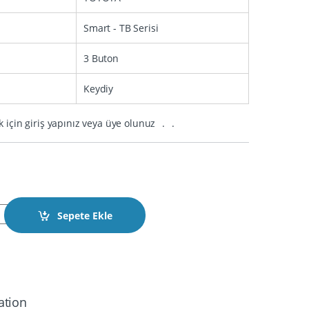
Smart - TB Serisi
3 Buton
Keydiy
k için giriş yapınız veya üye olunuz
.
.
01-3 Toyota Lexus Üniversal Smart Kumanda 3 Butonlu 8A Çip İle 
Sepete Ekle
ation