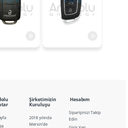
dolu
Şirketimizin
Hesabım
tar
Kuruluşu
Siparişinizi Takip
yfa
2018 yılında
Edin
Mersin’de
za
Giriş Yap