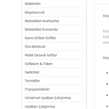
Makineler
Maymuncuk
Key
Motosiklet Anahtarlar
Motosiklet Kumanda
Key
kul
Nano Silikon Kılıflar
ara
Oto aksesuar
Petek Desenli kılıflar
Key
Software & Token
Switchler
Termikler
Transponderler
Universal Uzaktan Çalıştırma
Uzaktan Çalıştırma