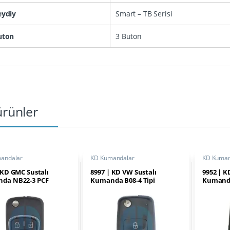
eydiy
Smart – TB Serisi
uton
3 Buton
 ürünler
andalar
KD Kumandalar
KD Kuman
 KD GMC Sustalı
8997 | KD VW Sustalı
9952 | K
da NB22-3 PCF
Kumanda B08-4 Tipi
Kumanda
sal