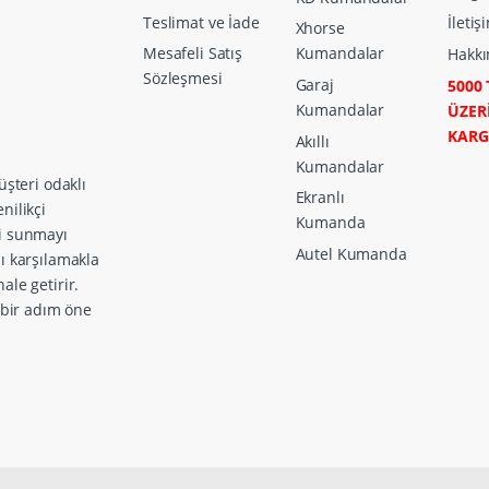
Teslimat ve İade
İletiş
Xhorse
Mesafeli Satış
Kumandalar
Hakkı
Sözleşmesi
Garaj
5000 
Kumandalar
ÜZER
KAR
Akıllı
Kumandalar
üşteri odaklı
Ekranlı
nilikçi
Kumanda
ri sunmayı
Autel Kumanda
zı karşılamakla
ale getirir.
a bir adım öne