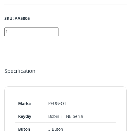
SKU: AA5805
5805 | KD Peugeot Tipi Sustalı Kumanda NB11-ATT-36-DS quanti
Specification
Marka
PEUGEOT
Keydiy
Bobinli – NB Serisi
Buton
3 Buton