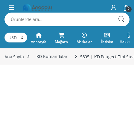
Skip to navigation
Skip to content
0
Ara:
Anasayfa
Mağaza
Markalar
İletişim
Hakkımı
Ana Sayfa
KD Kumandalar
5805 | KD Peugeot Tipi Su