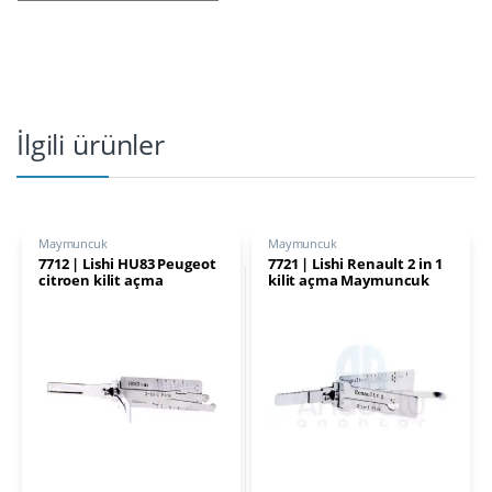
İlgili ürünler
Maymuncuk
Maymuncuk
7712 | Lishi HU83 Peugeot
7721 | Lishi Renault 2 in 1
citroen kilit açma
kilit açma Maymuncuk
Maymuncuk
Scenic, Fluence, Koleos,
Megane, Laguna, Latitude