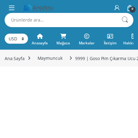
Skip to navigation
Skip to content
0
Ara:
Anasayfa
Mağaza
Markalar
İletişim
Hakkımı
Ana Sayfa
Maymuncuk
9999 | Goso Pim Çıkarma Ucu 2