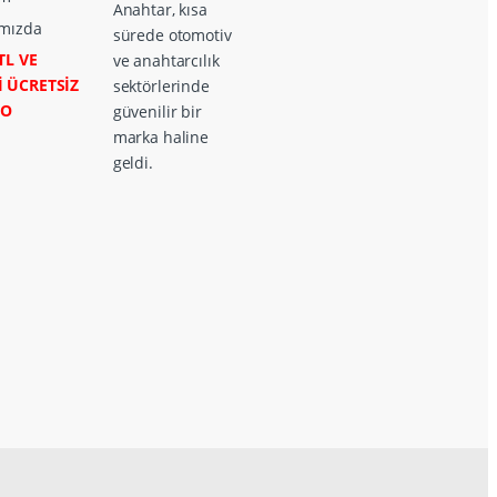
Anahtar, kısa
mızda
sürede otomotiv
TL VE
ve anahtarcılık
İ ÜCRETSİZ
sektörlerinde
GO
güvenilir bir
marka haline
geldi.