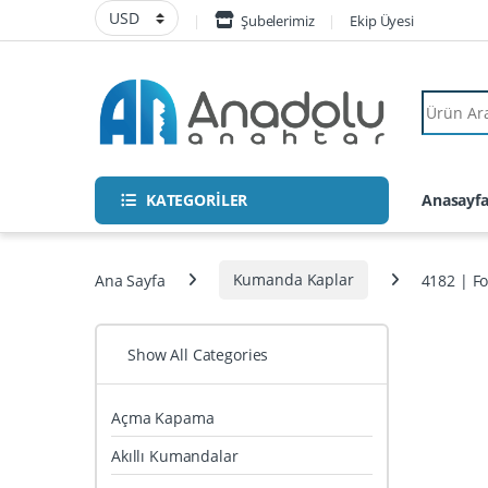
Skip to navigation
Skip to content
Şubelerimiz
Ekip Üyesi
Search fo
KATEGORİLER
Anasayf
Ana Sayfa
Kumanda Kaplar
4182 | F
Show All Categories
Açma Kapama
Akıllı Kumandalar