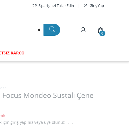
Siparişinizi Takip Edin
Giriş Yap
0
RETSİZ KARGO
rlar
d Focus Mondeo Sustalı Çene
yok
k için giriş yapınız veya üye olunuz
.
.