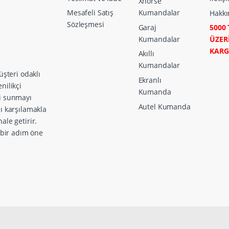
Xhorse
Mesafeli Satış
Kumandalar
Hakkı
Sözleşmesi
Garaj
5000 
Kumandalar
ÜZER
KAR
Akıllı
Kumandalar
üşteri odaklı
Ekranlı
nilikçi
Kumanda
ri sunmayı
Autel Kumanda
zı karşılamakla
ale getirir.
a bir adım öne