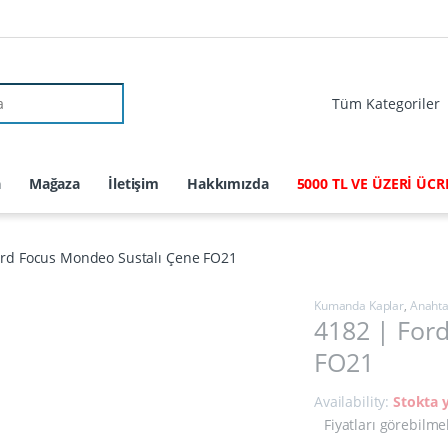
r:
a
Mağaza
İletişim
Hakkımızda
5000 TL VE ÜZERİ ÜC
ord Focus Mondeo Sustalı Çene FO21
Kumanda Kaplar
,
Anahta
4182 | For
FO21
Availability:
Stokta 
Fiyatları görebilme