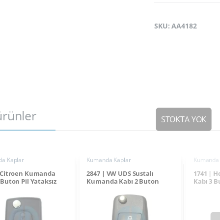
SKU: AA4182
 ürünler
a Kaplar
Kumanda Kaplar
Kumanda 
| Citroen Kumanda
2847 | VW UDS Sustalı
1741 | 
 Buton Pil Yataksız
Kumanda Kabı 2 Buton
Kabı 3 