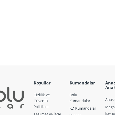
Koşullar
Kumandalar
Ana
Anah
Gizlilik Ve
Dolu
Anasa
Güvenlik
Kumandalar
Politikası
Mağa
KD Kumandalar
Teslimat ve İade
İletiş