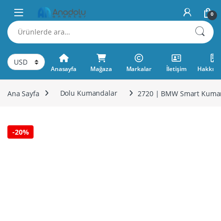
Skip to navigation
Skip to content
0
Ara:
Anasayfa
Mağaza
Markalar
İletişim
Hakkımı
Ana Sayfa
Dolu Kumandalar
2720 | BMW Smart Kuman
-
20%