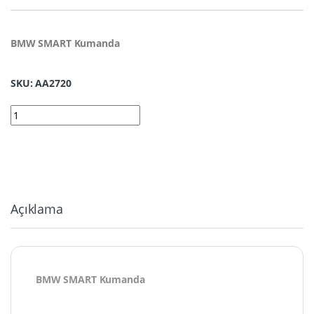
BMW SMART Kumanda
SKU: AA2720
2720 | BMW Smart Kumanda 4 Buton 433MHz PCF7953 Siyah Tip
Açıklama
BMW SMART Kumanda