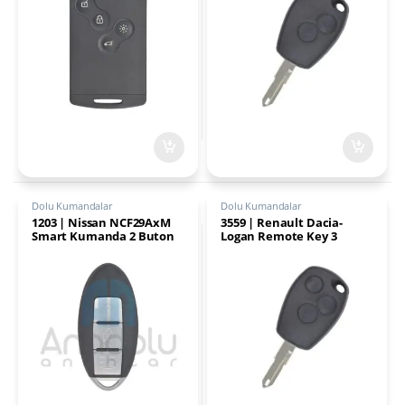
Dolu Kumandalar
Dolu Kumandalar
1203 | Nissan NCF29AxM
3559 | Renault Dacia-
Smart Kumanda 2 Buton
Logan Remote Key 3
433MHz – özel üretim-
Buton 433MHz PCF7947