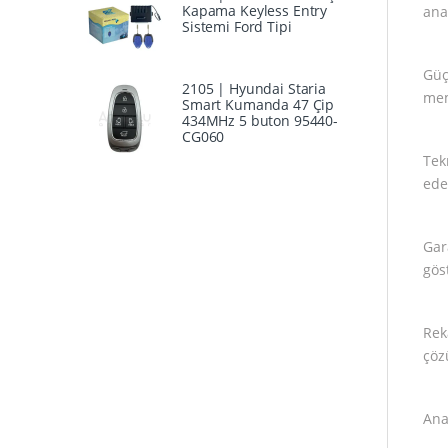
Kapama Keyless Entry
ana
Sistemi Ford Tipi
Güç
2105 | Hyundai Staria
mem
Smart Kumanda 47 Çip
434MHz 5 buton 95440-
CG060
Tek
ede
Gar
göst
Rek
çöz
Ana