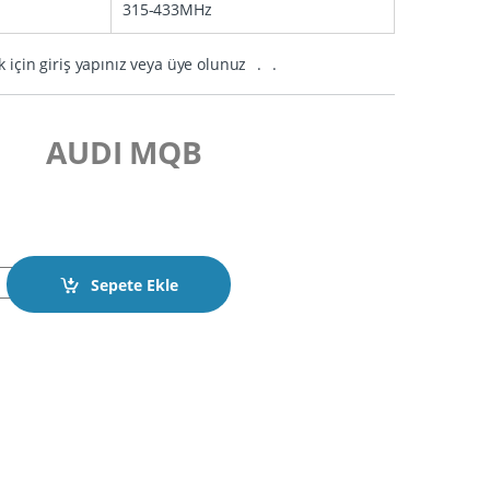
315-433MHz
k için giriş yapınız veya üye olunuz
.
.
AUDI MQB
stali Keyless Go Kumanda 3 Buton ID48 AES Chip 434MHz quantit
Sepete Ekle