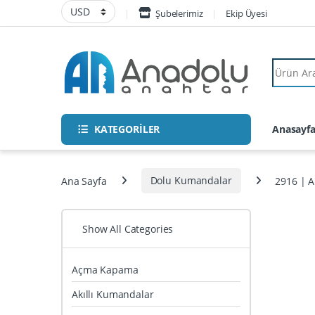
Skip to navigation
Skip to content
Şubelerimiz
Ekip Üyesi
Search fo
KATEGORİLER
Anasayf
Ana Sayfa
Dolu Kumandalar
2916 | 
Show All Categories
Açma Kapama
Akıllı Kumandalar