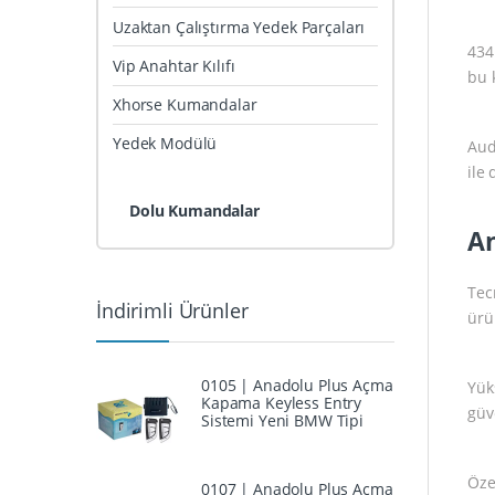
Uzaktan Çalıştırma Yedek Parçaları
434
Vip Anahtar Kılıfı
bu 
Xhorse Kumandalar
Yedek Modülü
Aud
ile
Dolu Kumandalar
An
Tec
İndirimli Ürünler
ürün
0105 | Anadolu Plus Açma
Yük
Kapama Keyless Entry
güv
Sistemi Yeni BMW Tipi
Öze
0107 | Anadolu Plus Açma