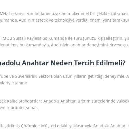
MHz frekansı, kumandanın uzaktan mükemmel bir şekilde çalışmasını 
kumanda, Audi’nin estetik ve teknolojiye verdiği önemi yansıtarak sür
i MQB Sustalı Keyless Go Kumanda ile sürüşünüzü kişiselleştirin. Ş
 donatılmış bu kumandayla, Audi’nizin anahtar deneyimini zirveye çık
adolu Anahtar Neden Tercih Edilmeli?
rübe ve Güvenilirlik: Sektöre olan uzun yılların getirdiği deneyimle, 
leriyle tanınır.
sek Kalite Standartları: Anadolu Anahtar, üretim süreçlerinde yüksek 
enilir ürünler sunar.
lleştirilmiş Çözümler: Müşteri odaklı yaklaşımıyla Anadolu Anahtar, h