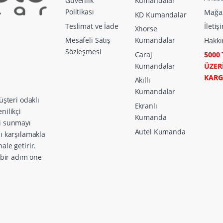
Güvenlik
Kumandalar
Politikası
Mağa
KD Kumandalar
Teslimat ve İade
İletiş
Xhorse
Mesafeli Satış
Kumandalar
Hakkı
Sözleşmesi
Garaj
5000 
Kumandalar
ÜZER
KAR
Akıllı
Kumandalar
üşteri odaklı
Ekranlı
nilikçi
Kumanda
ri sunmayı
Autel Kumanda
zı karşılamakla
ale getirir.
a bir adım öne