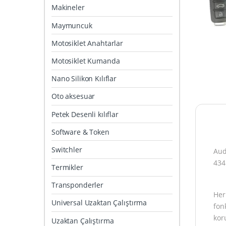
Makineler
Maymuncuk
Motosiklet Anahtarlar
Motosiklet Kumanda
Nano Silikon Kılıflar
Oto aksesuar
Petek Desenli kılıflar
Software & Token
Switchler
Aud
434
Termikler
Transponderler
Her
Universal Uzaktan Çalıştırma
fon
kor
Uzaktan Çalıştırma