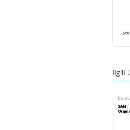
Sto
İlgili
Dolu K
3866 |
Orijin
Buton