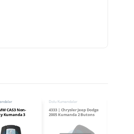
andalar
Dolu Kumandalar
BMW CAS3 Non-
4333 | Chrysler Jeep Dodge
ty Kumanda 3
2005 Kumanda 2 Butons
68 MHz
433MHz PCF7941