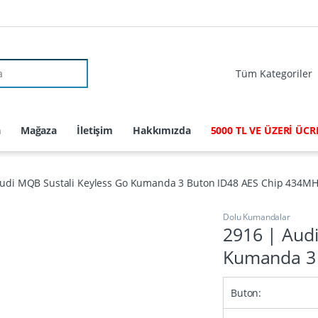
r:
a
Mağaza
İletişim
Hakkımızda
5000 TL VE ÜZERİ ÜC
Audi MQB Sustali Keyless Go Kumanda 3 Buton ID48 AES Chip 434M
Dolu Kumandalar
2916 | Audi
Kumanda 3 
Buton: