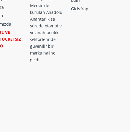
Edin
Mersin’de
za
Giriş Yap
kurulan Anadolu
im
Anahtar, kısa
mızda
sürede otomotiv
TL VE
ve anahtarcılık
İ ÜCRETSİZ
sektörlerinde
GO
güvenilir bir
marka haline
geldi.