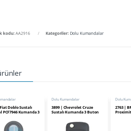
k kodu:
AA2916
Kategoriler:
Dolu Kumandalar
 ürünler
umandalar
Dolu Kumandalar
Dolu Kum
 Fiat Doblo Sustalı
3899 | Chevrolet Cruze
2763 | 
al PCF7946 Kumanda 3
Sustalı Kumanda 3 Buton
Proximi
 433 MHz
433MHz PCF7941/41E
Buton 8
Transponder