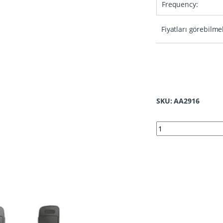
Frequency:
Fiyatları görebilme
SKU: AA2916
2916 | Audi MQB Su