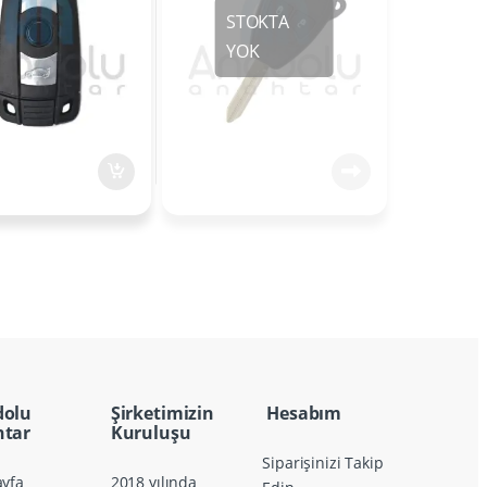
dolu
Şirketimizin
Hesabım
tar
Kuruluşu
Siparişinizi Takip
yfa
2018 yılında