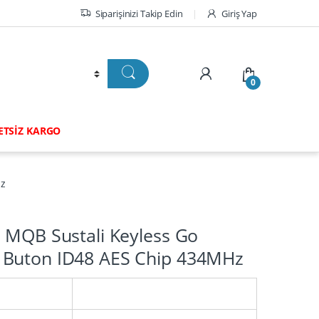
Siparişinizi Takip Edin
Giriş Yap
0
RETSİZ KARGO
Hz
 MQB Sustali Keyless Go
Buton ID48 AES Chip 434MHz