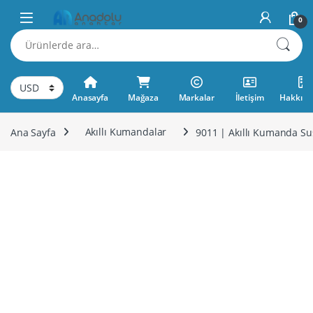
Skip to navigation
Skip to content
0
Ara:
Anasayfa
Mağaza
Markalar
İletişim
Hakkımı
Ana Sayfa
Akıllı Kumandalar
9011 | Akıllı Kumanda S