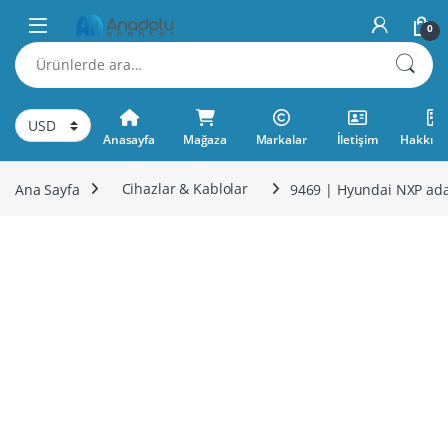
Skip to navigation
Skip to content
0
Ara:
Anasayfa
Mağaza
Markalar
İletişim
Hakkımı
Ana Sayfa
Cihazlar & Kablolar
9469 | Hyundai NXP ad