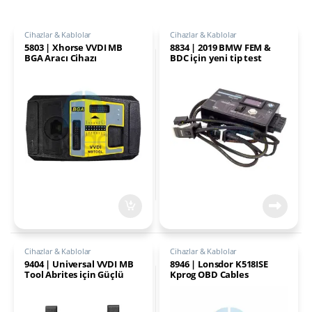
Cihazlar & Kablolar
Cihazlar & Kablolar
5803 | Xhorse VVDI MB
8834 | 2019 BMW FEM &
BGA Aracı Cihazı
BDC için yeni tip test
platformu
Cihazlar & Kablolar
Cihazlar & Kablolar
9404 | Universal VVDI MB
8946 | Lonsdor K518ISE
Tool Abrites için Güçlü
Kprog OBD Cables
Hızlı Ağ Geçidi Adaptörü