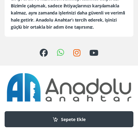
Bizimle çalışmak, sadece ihtiyaçlarınızı karşılamakla
kalmaz, aynı zamanda işlerinizi daha güvenli ve verimli
hale getirir. Anadolu Anahtar’ı tercih ederek, işinizi
güçlü bir ortakla bir adım öne taşırsınız.
Sorularınız mı var?
+90 552 436 80 30
Sepete Ekle