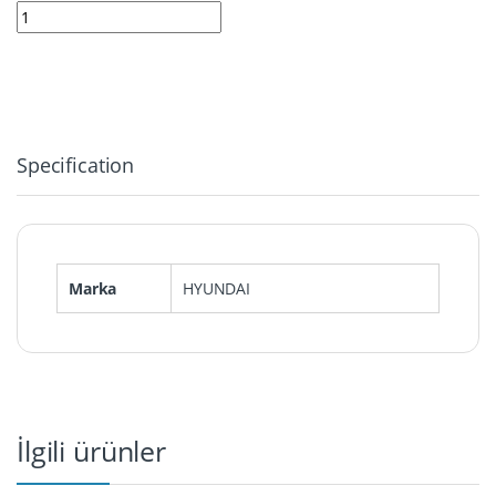
9469 | Hyundai NXP adaptörü quantity
Specification
Marka
HYUNDAI
İlgili ürünler