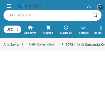
Skip to navigation
Skip to content
0
Ara:
Anasayfa
Mağaza
Markalar
İletişim
Hakkımı
Ana Sayfa
Akıllı Kumandalar
9072 | Akıllı Kumanda K