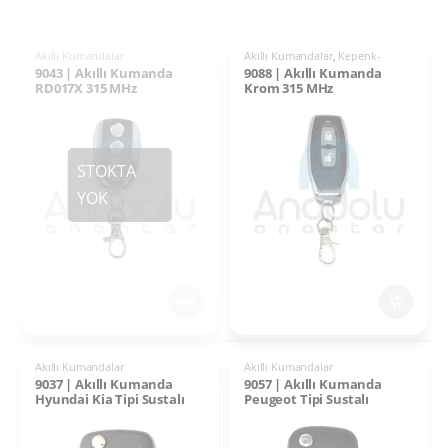
Akıllı Kumandalar
Akıllı Kumandalar
,
Kepenk-
Otomasyon
9043 | Akıllı Kumanda
9088 | Akıllı Kumanda
RD017X 315 MHz
Krom 315 MHz
Akıllı Kumandalar
Akıllı Kumandalar
9037 | Akıllı Kumanda
9057 | Akıllı Kumanda
Hyundai Kia Tipi Sustalı
Peugeot Tipi Sustalı
315 MHz
kumanda 433 MHz