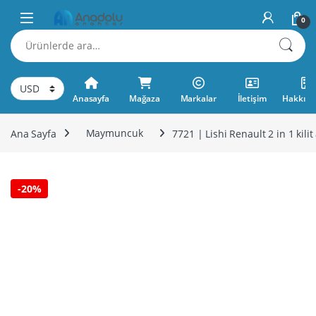
Skip to navigation
Skip to content
0
Ara:
Anasayfa
Mağaza
Markalar
İletişim
Hakkımı
Ana Sayfa
Maymuncuk
7721 | Lishi Renault 2 in 1 ki
-
20%