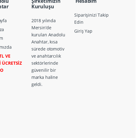
dolu
Şirketimizin
Hesabım
tar
Kuruluşu
Siparişinizi Takip
yfa
2018 yılında
Edin
Mersin’de
za
Giriş Yap
kurulan Anadolu
im
Anahtar, kısa
mızda
sürede otomotiv
TL VE
ve anahtarcılık
İ ÜCRETSİZ
sektörlerinde
GO
güvenilir bir
marka haline
geldi.