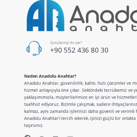
Sorularınız mı var?
+90 552 436 80 30
Neden Anadolu Anahtar?
Anadolu Anahtar, güvenilirlik, kalite, hızlı çözümler ve m
hizmet anlayışıyla öne çıkar. Sektördeki tecrübemiz ve ye
yaklaşımımızla, müşterilerimize en iyi ürün ve hizmetle
taahhüt ediyoruz. Bizimle çalışmak, sadece ihtiyaçlarını
kalmaz, aynı zamanda işlerinizi daha güvenli ve verimli h
Anadolu Anahtar’ı tercih ederek, işinizi güçlü bir ortakl
taşırsınız.