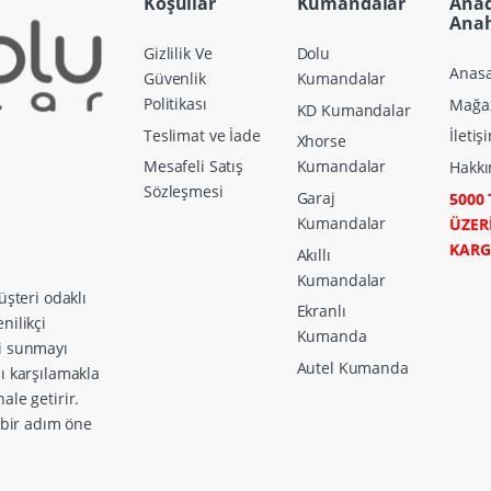
Koşullar
Kumandalar
Ana
Anah
Gizlilik Ve
Dolu
Anasa
Güvenlik
Kumandalar
Politikası
Mağa
KD Kumandalar
Teslimat ve İade
İletiş
Xhorse
Mesafeli Satış
Kumandalar
Hakkı
Sözleşmesi
Garaj
5000 
Kumandalar
ÜZER
KAR
Akıllı
Kumandalar
üşteri odaklı
Ekranlı
nilikçi
Kumanda
ri sunmayı
Autel Kumanda
zı karşılamakla
ale getirir.
a bir adım öne