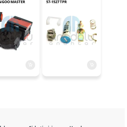
ANGOO MASTER
57-1527 TPR
– Y Modeli 57-1023-1