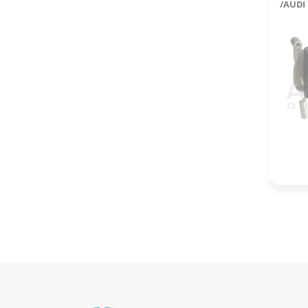
/AUDI
1517