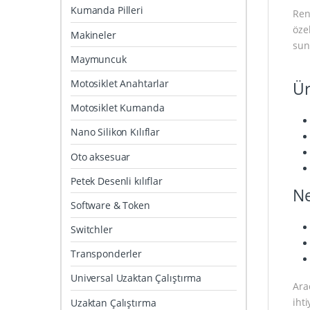
Kumanda Pilleri
Ren
öze
Makineler
sun
Maymuncuk
Motosiklet Anahtarlar
Ür
Motosiklet Kumanda
Nano Silikon Kılıflar
Oto aksesuar
Petek Desenli kılıflar
Ne
Software & Token
Switchler
Transponderler
Universal Uzaktan Çalıştırma
Ara
iht
Uzaktan Çalıştırma