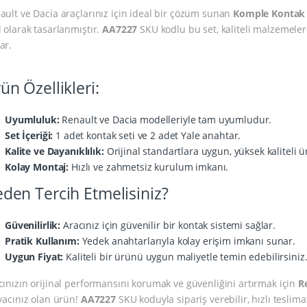
ault ve Dacia araçlarınız için ideal bir çözüm sunan
Komple Kontak 
l olarak tasarlanmıştır.
AA7227
SKU kodlu bu set, kaliteli malzemele
ar.
ün Özellikleri:
Uyumluluk:
Renault ve Dacia modelleriyle tam uyumludur.
Set İçeriği:
1 adet kontak seti ve 2 adet Yale anahtar.
Kalite ve Dayanıklılık:
Orijinal standartlara uygun, yüksek kaliteli ü
Kolay Montaj:
Hızlı ve zahmetsiz kurulum imkanı.
den Tercih Etmelisiniz?
Güvenilirlik:
Aracınız için güvenilir bir kontak sistemi sağlar.
Pratik Kullanım:
Yedek anahtarlarıyla kolay erişim imkanı sunar.
Uygun Fiyat:
Kaliteli bir ürünü uygun maliyetle temin edebilirsiniz
cınızın orijinal performansını korumak ve güvenliğini artırmak için
R
iyacınız olan ürün!
AA7227
SKU koduyla sipariş verebilir, hızlı teslim