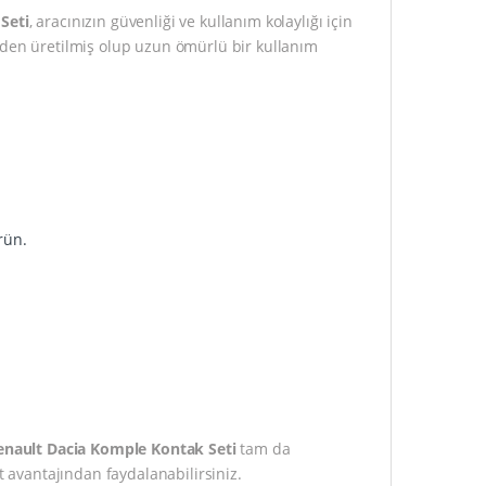
Seti
, aracınızın güvenliği ve kullanım kolaylığı için
rden üretilmiş olup uzun ömürlü bir kullanım
rün.
.
enault Dacia Komple Kontak Seti
tam da
at avantajından faydalanabilirsiniz.