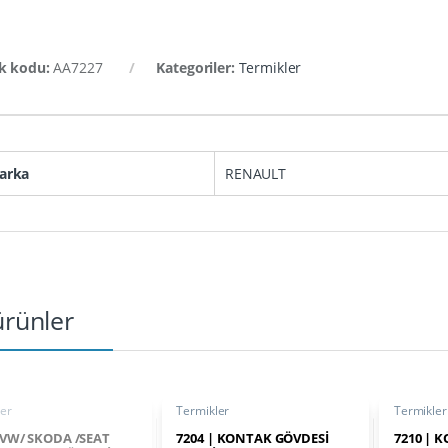
k kodu:
AA7227
Kategoriler:
Termikler
arka
RENAULT
 ürünler
ler
Termikler
Termikler
| VW/ SKODA /SEAT
7204 | KONTAK GÖVDESİ
7210 | 