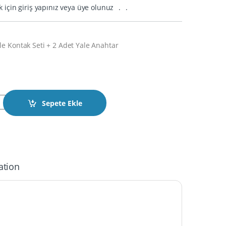
k için giriş yapınız veya üye olunuz
.
.
e Kontak Seti + 2 Adet Yale Anahtar
a Komple Kontak Seti + 2 Adet Yale Anahtar quantity
Sepete Ekle
ation