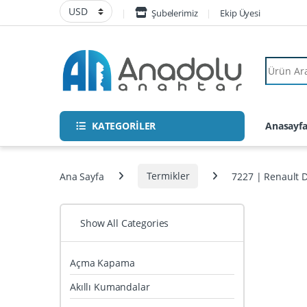
Skip to navigation
Skip to content
Şubelerimiz
Ekip Üyesi
Search fo
KATEGORİLER
Anasayf
Ana Sayfa
Termikler
7227 | Renault D
Show All Categories
Açma Kapama
Akıllı Kumandalar