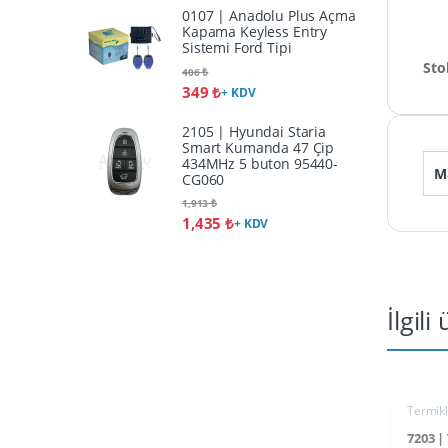
0107 | Anadolu Plus Açma
Kapama Keyless Entry
Sistemi Ford Tipi
Sto
406
₺
349
₺
+ KDV
2105 | Hyundai Staria
Smart Kumanda 47 Çip
434MHz 5 buton 95440-
M
CG060
1,913
₺
1,435
₺
+ KDV
İlgili
Termik
7203 