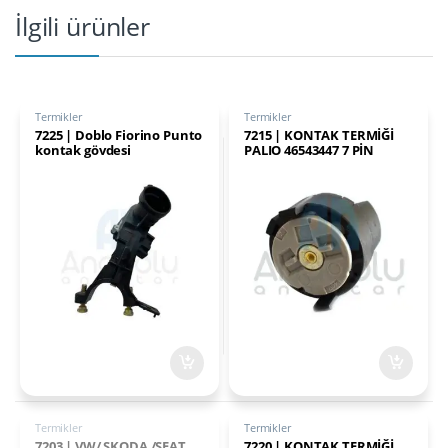
İlgili ürünler
Termikler
Termikler
7225 | Doblo Fiorino Punto
7215 | KONTAK TERMİĞİ
kontak gövdesi
PALIO 46543447 7 PİN
Termikler
Termikler
7203 | VW/ SKODA /SEAT
7220 | KONTAK TERMİĞİ