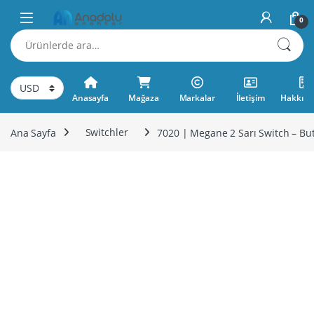
Skip to navigation
Skip to content
0
Ara:
Anasayfa
Mağaza
Markalar
İletişim
Hakkımı
Ana Sayfa
Switchler
7020 | Megane 2 Sarı Switch – Bu