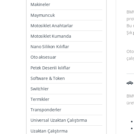
Makineler
BM
Maymuncuk
pro
Motosiklet Anahtarlar
Bu 
Şık
Motosiklet Kumanda
Nano Silikon Kılıflar
Oto
Oto aksesuar
çal
Petek Desenli kılıflar
Software & Token
🚗
Switchler
BMW
Termikler
üret
Transponderler
Universal Uzaktan Çalıştırma
Uzaktan Çalıştırma