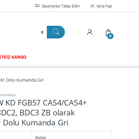
Siparişinizi Takip Edin
Giriş Yap
0
RETSİZ KARGO
lir Dolu Kumanda Gri
mandalar
W KD FGB57 CAS4/CAS4+
DC2, BDC3 ZB olarak
lir Dolu Kumanda Gri
BMW