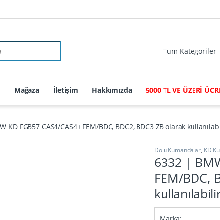
r:
a
Mağaza
İletişim
Hakkımızda
5000 TL VE ÜZERİ ÜC
W KD FGB57 CAS4/CAS4+ FEM/BDC, BDC2, BDC3 ZB olarak kullanılabi
Dolu Kumandalar
,
KD Ku
6332 | BM
FEM/BDC, B
kullanılabi
Marka: