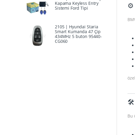
Kapama Keyless Entry
⚙️
Sistemi Ford Tipi
BM
2105 | Hyundai Staria
Smart Kumanda 47 Çip
434MHz 5 buton 95440-
CG060
özel
🛠
Bu 