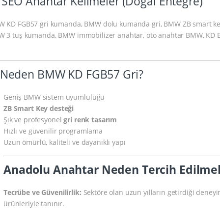
 SEO Anahtar Kelimeler (Doğal Entegre)
 KD FGB57 gri kumanda, BMW dolu kumanda gri, BMW ZB smart ke
 3 tuş kumanda, BMW immobilizer anahtar, oto anahtar BMW, KD
 Neden BMW KD FGB57 Gri?
Geniş BMW sistem uyumluluğu
ZB Smart Key desteği
Şık ve profesyonel
gri renk tasarım
Hızlı ve güvenilir programlama
Uzun ömürlü, kaliteli ve dayanıklı yapı
Anadolu Anahtar Neden Tercih Edilmel
Tecrübe ve Güvenilirlik:
Sektöre olan uzun yılların getirdiği deneyi
ürünleriyle tanınır.