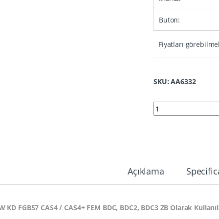
Buton:
Fiyatları görebilme
SKU: AA6332
6332 | BMW KD FGB5
Açıklama
Specific
 KD FGB57 CAS4 / CAS4+ FEM BDC, BDC2, BDC3 ZB Olarak Kullanıla