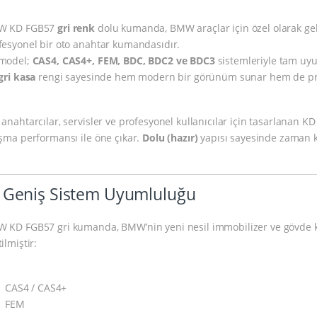
W KD FGB57
gri renk
dolu kumanda, BMW araçlar için özel olarak geli
fesyonel bir oto anahtar kumandasıdır.
model;
CAS4, CAS4+, FEM, BDC, BDC2 ve BDC3
sistemleriyle tam uy
gri kasa
rengi sayesinde hem modern bir görünüm sunar hem de profe
 anahtarcılar, servisler ve profesyonel kullanıcılar için tasarlanan K
ışma performansı ile öne çıkar.
Dolu (hazır)
yapısı sayesinde zaman ka
 Geniş Sistem Uyumluluğu
 KD FGB57 gri kumanda, BMW’nin yeni nesil immobilizer ve gövde ko
ilmiştir:
CAS4 / CAS4+
FEM