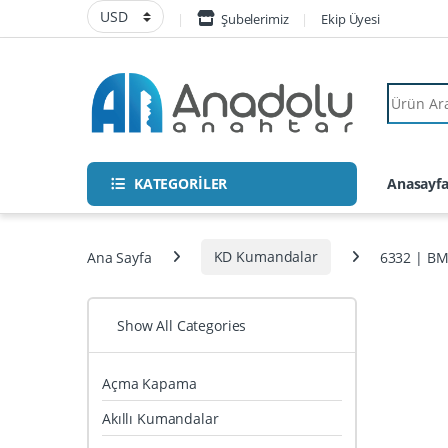
Skip to navigation
Skip to content
Şubelerimiz
Ekip Üyesi
Search fo
KATEGORİLER
Anasayf
Ana Sayfa
KD Kumandalar
6332 | BM
Show All Categories
Açma Kapama
Akıllı Kumandalar