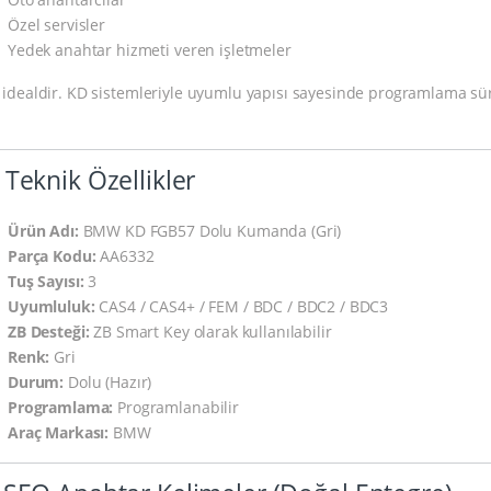
Özel servisler
Yedek anahtar hizmeti veren işletmeler
n idealdir. KD sistemleriyle uyumlu yapısı sayesinde programlama sürec
 Teknik Özellikler
Ürün Adı:
BMW KD FGB57 Dolu Kumanda (Gri)
Parça Kodu:
AA6332
Tuş Sayısı:
3
Uyumluluk:
CAS4 / CAS4+ / FEM / BDC / BDC2 / BDC3
ZB Desteği:
ZB Smart Key olarak kullanılabilir
Renk:
Gri
Durum:
Dolu (Hazır)
Programlama:
Programlanabilir
Araç Markası:
BMW