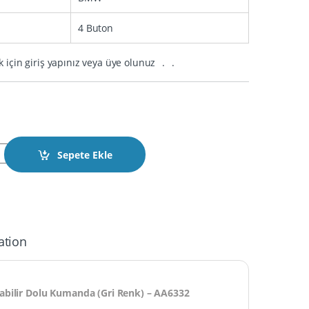
4 Buton
k için giriş yapınız veya üye olunuz
.
.
7 CAS4/CAS4+ FEM/BDC, BDC2, BDC3 ZB olarak kullanılabilir Dolu
Sepete Ekle
ation
bilir Dolu Kumanda (Gri Renk) – AA6332