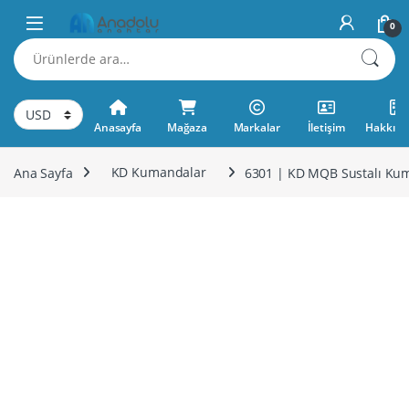
Skip to navigation
Skip to content
0
Ara:
Anasayfa
Mağaza
Markalar
İletişim
Hakkımı
Ana Sayfa
KD Kumandalar
6301 | KD MQB Sustalı Ku