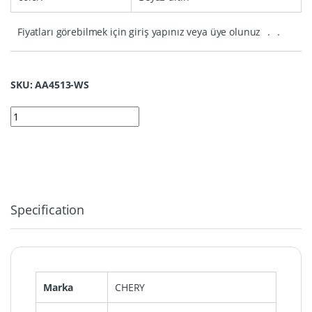
Fiyatları görebilmek için giriş yapınız veya üye olunuz
.
.
SKU: AA4513-WS
4513-WS | Chery Tiggo 7 Plus Kumanda Nano Silikon Kılıfı 3 Bu
Specification
Marka
CHERY