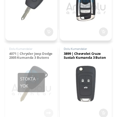
Dolu Kumandalar
Dolu Kumandalar
4071 | Chrysler Jeep Dodge
3899 | Chevrolet Cruze
2005 Kumanda 3 Butons
Sustalı Kumanda 3 Buton
433MHz PCF7941
433MHz PCF7941/41E
Transponder