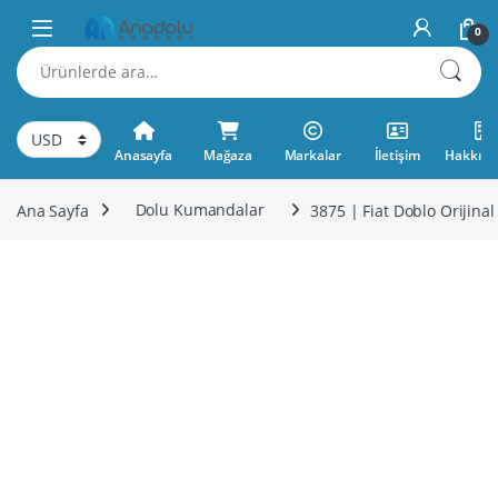
Skip to navigation
Skip to content
0
Ara:
Anasayfa
Mağaza
Markalar
İletişim
Hakkımı
Ana Sayfa
Dolu Kumandalar
3875 | Fiat Doblo Oriji