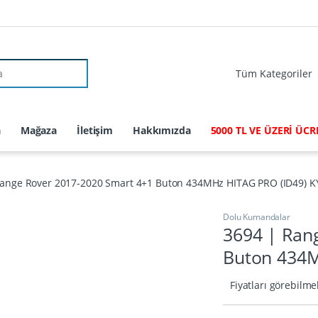
r:
a
Mağaza
İletişim
Hakkımızda
5000 TL VE ÜZERİ ÜC
Range Rover 2017-2020 Smart 4+1 Buton 434MHz HITAG PRO (ID49) 
Dolu Kumandalar
3694 | Ran
Buton 434M
Fiyatları görebilme