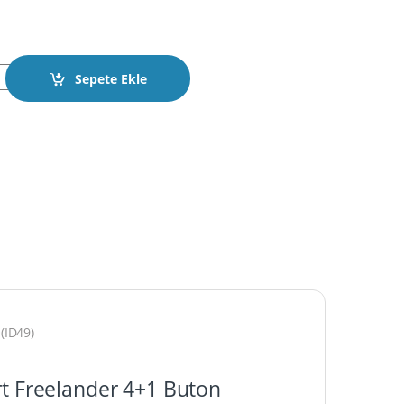
 2017-2020 Smart 4+1 Buton 434MHz HITAG PRO (ID49) KYDZ quant
Sepete Ekle
(ID49)
t Freelander 4+1 Buton