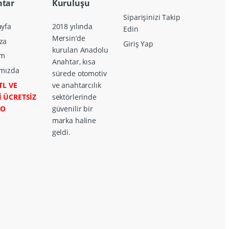
tar
Kuruluşu
Siparişinizi Takip
yfa
2018 yılında
Edin
Mersin’de
za
Giriş Yap
kurulan Anadolu
im
Anahtar, kısa
mızda
sürede otomotiv
TL VE
ve anahtarcılık
İ ÜCRETSİZ
sektörlerinde
GO
güvenilir bir
marka haline
geldi.