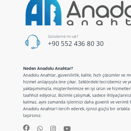
Sorularınız mı var?
+90 552 436 80 30
Neden Anadolu Anahtar?
Anadolu Anahtar, güvenilirlik, kalite, hızlı çözümler ve m
hizmet anlayışıyla öne çıkar. Sektördeki tecrübemiz ve ye
yaklaşımımızla, müşterilerimize en iyi ürün ve hizmetle
taahhüt ediyoruz. Bizimle çalışmak, sadece ihtiyaçlarını
kalmaz, aynı zamanda işlerinizi daha güvenli ve verimli h
Anadolu Anahtar’ı tercih ederek, işinizi güçlü bir ortakl
taşırsınız.