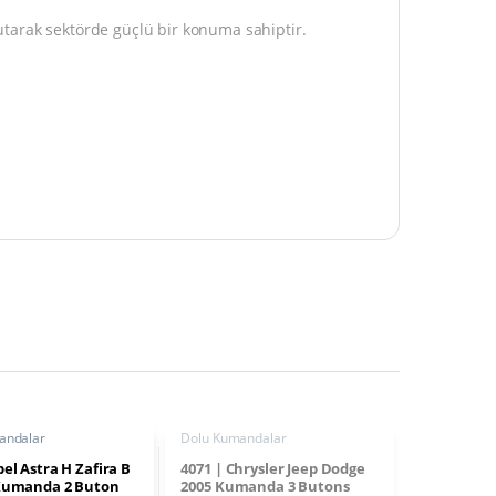
tarak sektörde güçlü bir konuma sahiptir.
andalar
Dolu Kumandalar
pel Astra H Zafira B
4071 | Chrysler Jeep Dodge
 Kumanda 2 Buton
2005 Kumanda 3 Butons