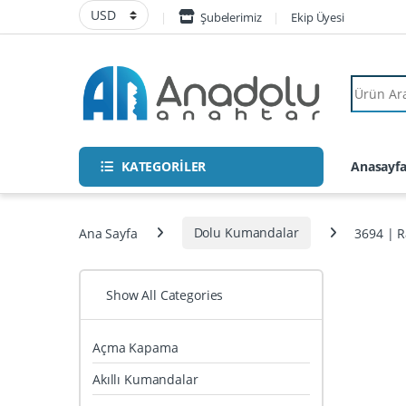
Skip to navigation
Skip to content
Şubelerimiz
Ekip Üyesi
Search fo
KATEGORİLER
Anasayf
Ana Sayfa
Dolu Kumandalar
3694 | 
Show All Categories
Açma Kapama
Akıllı Kumandalar