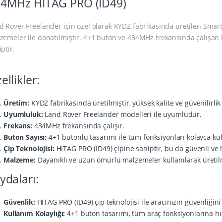
4MHz HITAG PRO (ID49)
d Rover Freelander için özel olarak KYDZ fabrikasında üretilen Smart a
zemeler ile donatılmıştır. 4+1 buton ve 434MHz frekansında çalışan 
ptir.
ellikler:
Üretim:
KYDZ fabrikasında üretilmiştir, yüksek kalite ve güvenilirlik
Uyumluluk:
Land Rover Freelander modelleri ile uyumludur.
Frekans:
434MHz frekansında çalışır.
Buton Sayısı:
4+1 butonlu tasarımı ile tüm fonksiyonları kolayca ku
Çip Teknolojisi:
HITAG PRO (ID49) çipine sahiptir, bu da güvenli ve hı
Malzeme:
Dayanıklı ve uzun ömürlü malzemeler kullanılarak üretilm
ydaları:
Güvenlik:
HITAG PRO (ID49) çip teknolojisi ile aracınızın güvenliğini a
Kullanım Kolaylığı:
4+1 buton tasarımı, tüm araç fonksiyonlarına hız