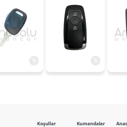
46
434MHz
433MHz 
Koşullar
Kumandalar
Ana