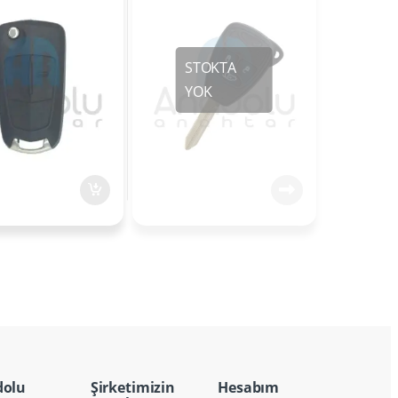
PCF7941
433MHz PCF7941
dolu
Şirketimizin
Hesabım