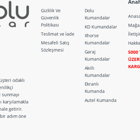
Anah
Gizlilik Ve
Dolu
Anasa
Güvenlik
Kumandalar
Politikası
Mağa
KD Kumandalar
Teslimat ve İade
İletiş
Xhorse
Mesafeli Satış
Kumandalar
Hakkı
Sözleşmesi
Garaj
5000 
Kumandalar
ÜZER
KAR
Akıllı
Kumandalar
üşteri odaklı
Ekranlı
nilikçi
Kumanda
ri sunmayı
Autel Kumanda
zı karşılamakla
ale getirir.
a bir adım öne