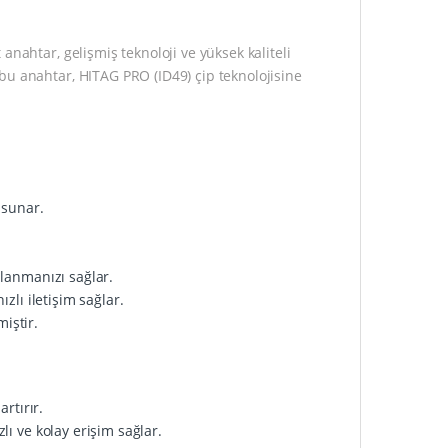
nahtar, gelişmiş teknoloji ve yüksek kaliteli
bu anahtar, HITAG PRO (ID49) çip teknolojisine
 sunar.
llanmanızı sağlar.
zlı iletişim sağlar.
iştir.
rtırır.
lı ve kolay erişim sağlar.