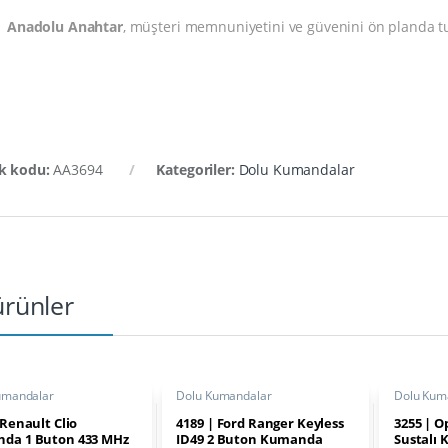
Anadolu Anahtar
, müşteri memnuniyetini ve güvenini ön planda tu
k kodu:
AA3694
Kategoriler:
Dolu Kumandalar
 ürünler
umandalar
Dolu Kumandalar
Dolu Kum
 Renault Clio
4189 | Ford Ranger Keyless
3255 | O
da 1 Buton 433 MHz
ID49 2 Buton Kumanda
Sustalı