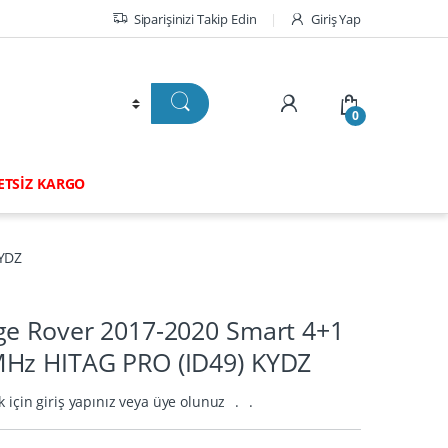
Siparişinizi Takip Edin
Giriş Yap
0
RETSİZ KARGO
KYDZ
ge Rover 2017-2020 Smart 4+1
Hz HITAG PRO (ID49) KYDZ
k için giriş yapınız veya üye olunuz
.
.