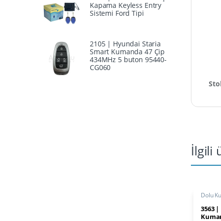
Kapama Keyless Entry
Sistemi Ford Tipi
2105 | Hyundai Staria
Smart Kumanda 47 Çip
434MHz 5 buton 95440-
CG060
Sto
İlgili
Dolu K
3563 |
Kuman