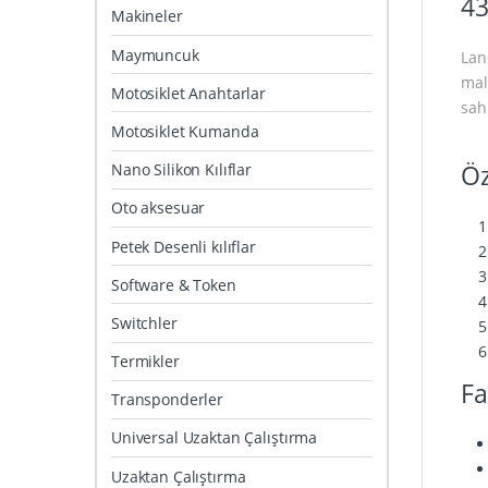
43
Makineler
Maymuncuk
Lan
mal
Motosiklet Anahtarlar
sahi
Motosiklet Kumanda
Öz
Nano Silikon Kılıflar
Oto aksesuar
Petek Desenli kılıflar
Software & Token
Switchler
Termikler
Fa
Transponderler
Universal Uzaktan Çalıştırma
Uzaktan Çalıştırma