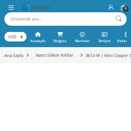
Skip to navigation
Skip to content
0
Ara:
Anasayfa
Mağaza
Markalar
İletişim
Hakkımı
Ana Sayfa
Nano Silikon Kılıflar
3613-W | Mini Cooper Si