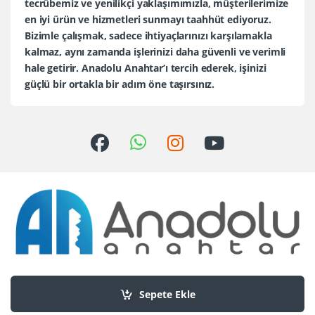
tecrübemiz ve yenilikçi yaklaşımımızla, müşterilerimize
en iyi ürün ve hizmetleri sunmayı taahhüt ediyoruz.
Bizimle çalışmak, sadece ihtiyaçlarınızı karşılamakla
kalmaz, aynı zamanda işlerinizi daha güvenli ve verimli
hale getirir. Anadolu Anahtar’ı tercih ederek, işinizi
güçlü bir ortakla bir adım öne taşırsınız.
Sorularınız mı var?
+90 552 436 80 30
Sepete Ekle