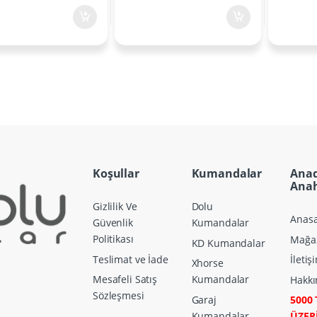
Koşullar
Kumandalar
Ana
Anah
Gizlilik Ve
Dolu
Anasa
Güvenlik
Kumandalar
Politikası
Mağa
KD Kumandalar
Teslimat ve İade
İletiş
Xhorse
Mesafeli Satış
Kumandalar
Hakkı
Sözleşmesi
Garaj
5000 
Kumandalar
ÜZER