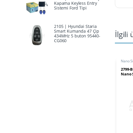
Kapama Keyless Entry
Sistemi Ford Tipi
2105 | Hyundai Staria
Smart Kumanda 47 Çip
İlgili
434MHz 5 buton 95440-
CG060
Nano Sil
2799-
Nano S
Gümü