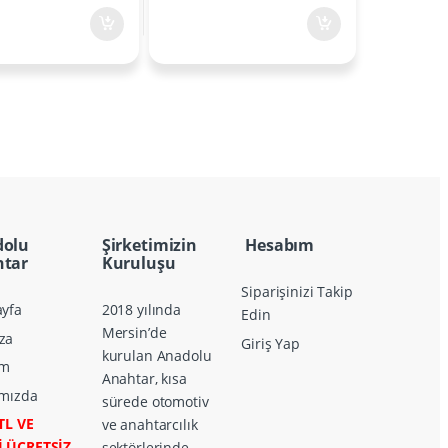
dolu
Şirketimizin
Hesabım
tar
Kuruluşu
Siparişinizi Takip
yfa
2018 yılında
Edin
Mersin’de
za
Giriş Yap
kurulan Anadolu
im
Anahtar, kısa
mızda
sürede otomotiv
TL VE
ve anahtarcılık
İ ÜCRETSİZ
sektörlerinde