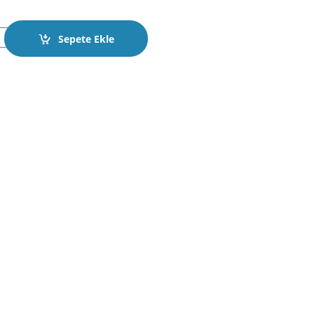
ikon Kılıfı 2 Buton quantity
Sepete Ekle