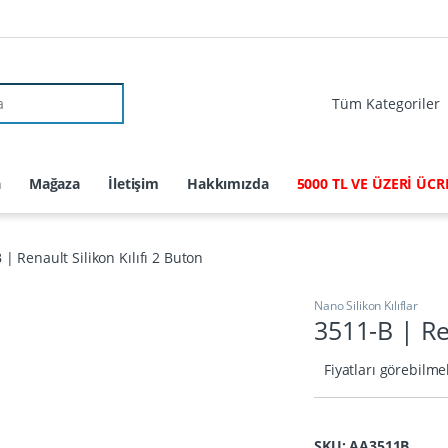
r:
a
Mağaza
İletişim
Hakkımızda
5000 TL VE ÜZERİ ÜC
 | Renault Silikon Kılıfı 2 Buton
Nano Silikon Kılıflar
3511-B | Ren
Fiyatları görebilme
SKU: AA3511B