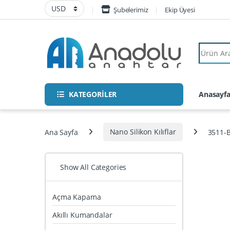
Skip to navigation
Skip to content
Şubelerimiz
Ekip Üyesi
Search fo
KATEGORİLER
Anasayf
Ana Sayfa
Nano Silikon Kılıflar
3511-B
Show All Categories
Açma Kapama
Akıllı Kumandalar