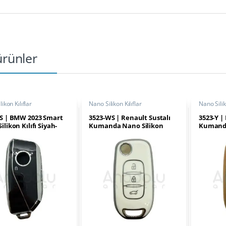
 ürünler
ikon Kılıflar
Nano Silikon Kılıflar
Nano Silik
BS | BMW 2023 Smart
3523-WS | Renault Sustalı
3523-Y |
ilikon Kılıfı Siyah-
Kumanda Nano Silikon
Kumanda
ş
Kılıfı 3 Buton Beyaz-Gümüş
Kılıfı 3 