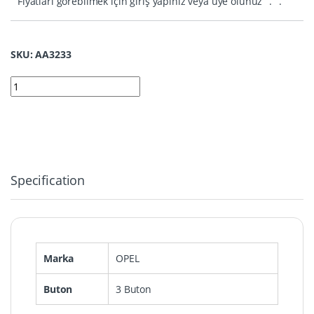
Fiyatları görebilmek için giriş yapınız veya üye olunuz
.
.
SKU: AA3233
3233 | Opel Astra J (Keyless) Kumanda 3 Buton 433MHz PCF793
Specification
Marka
OPEL
Buton
3 Buton