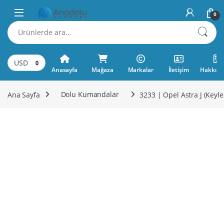
Skip to navigation
Skip to content
0
Ara:
Anasayfa
Mağaza
Markalar
İletişim
Hakkımı
Ana Sayfa
Dolu Kumandalar
3233 | Opel Astra J (Ke