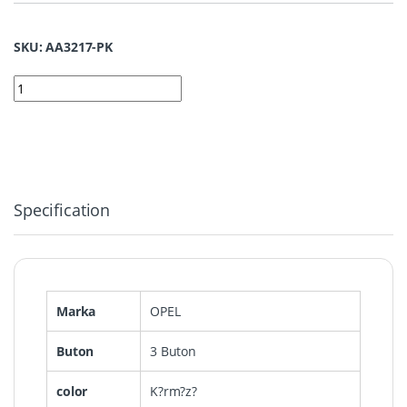
SKU: AA3217-PK
3217-PK | Opel Petek Desenli Kılıf 3 Buton Kırmızı quantity
Specification
Marka
OPEL
Buton
3 Buton
color
K?rm?z?