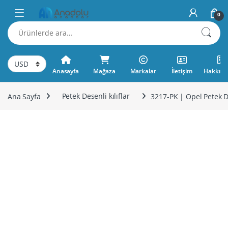
Skip to navigation
Skip to content
0
Ara:
Anasayfa
Mağaza
Markalar
İletişim
Hakkımı
Ana Sayfa
Petek Desenli kılıflar
3217-PK | Opel Petek De