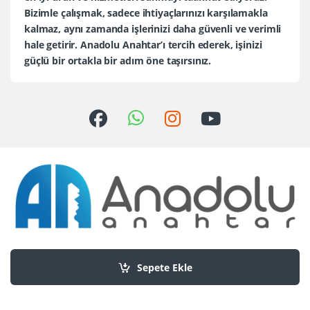
Bizimle çalışmak, sadece ihtiyaçlarınızı karşılamakla
kalmaz, aynı zamanda işlerinizi daha güvenli ve verimli
hale getirir. Anadolu Anahtar’ı tercih ederek, işinizi
güçlü bir ortakla bir adım öne taşırsınız.
Sorularınız mı var?
+90 552 436 80 30
Sepete Ekle