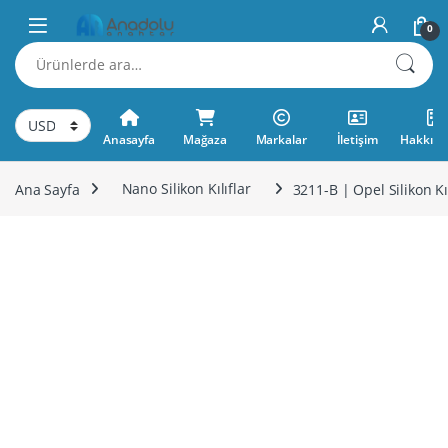
Skip to navigation
Skip to content
0
Ara:
Anasayfa
Mağaza
Markalar
İletişim
Hakkımı
Ana Sayfa
Nano Silikon Kılıflar
3211-B | Opel Silikon Kı