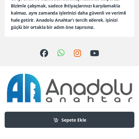
Bizimle çalışmak, sadece ihtiyaçlarınızı karşılamakla
kalmaz, aynı zamanda işlerinizi daha güvenli ve verimli
hale getirir. Anadolu Anahtar’ı tercih ederek, işinizi
güçlü bir ortakla bir adım öne taşırsınız.
Sorularınız mı var?
+90 552 436 80 30
Sepete Ekle