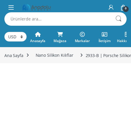
Skip to navigation
Skip to content
0
Ara:
Anasayfa
Mağaza
Markalar
İletişim
Hakkımı
Ana Sayfa
Nano Silikon Kılıflar
2933-B | Porsche Silikon 