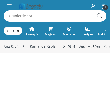
Skip to navigation
Skip to content
0
Ara:
Anasayfa
Mağaza
Markalar
İletişim
Hakkımı
Ana Sayfa
Kumanda Kaplar
2914 | Audi MLB Yeni Ku