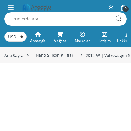
Skip to navigation
Skip to content
0
Ara:
Anasayfa
Mağaza
Markalar
İletişim
Hakkımı
Ana Sayfa
Nano Silikon Kılıflar
2812-W | Volkswagen Sma