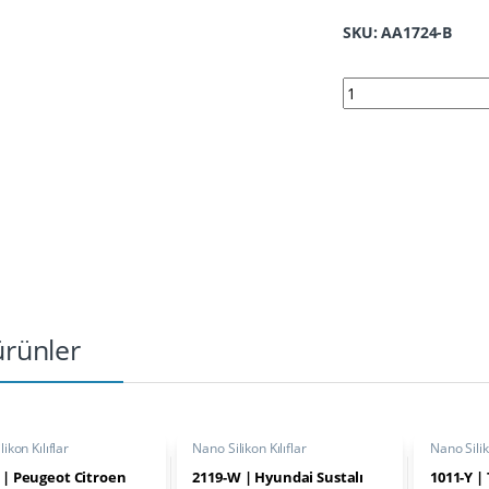
SKU: AA1724-B
1724-B | Honda Civic
 ürünler
ikon Kılıflar
Nano Silikon Kılıflar
Nano Silik
 | Peugeot Citroen
2119-W | Hyundai Sustalı
1011-Y | 