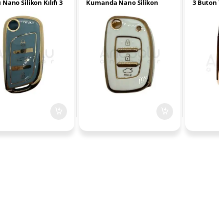
 Nano Silikon Kılıfı 3
Kumanda Nano Silikon
3 Buton 
 Gri
Kılıfı 3 Buton Beyaz