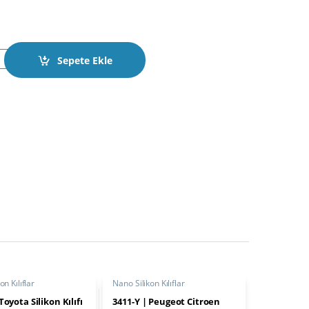
 Nano Silikon Kılıfı 3 Buton quantity
Sepete Ekle
on Kılıflar
Nano Silikon Kılıflar
Toyota Silikon Kılıfı
3411-Y | Peugeot Citroen