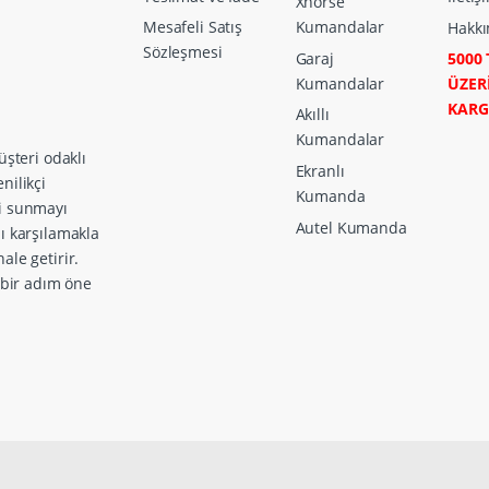
Xhorse
Mesafeli Satış
Kumandalar
Hakkı
Sözleşmesi
Garaj
5000 
Kumandalar
ÜZER
KAR
Akıllı
Kumandalar
üşteri odaklı
Ekranlı
nilikçi
Kumanda
ri sunmayı
Autel Kumanda
zı karşılamakla
ale getirir.
a bir adım öne