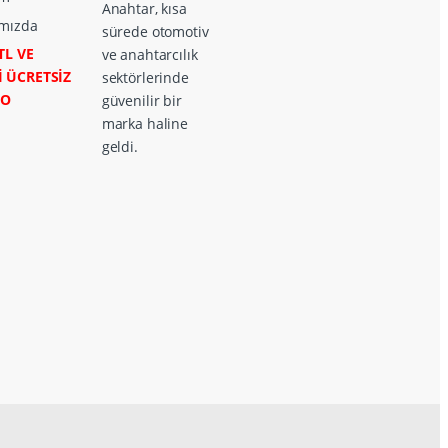
Anahtar, kısa
mızda
sürede otomotiv
TL VE
ve anahtarcılık
İ ÜCRETSİZ
sektörlerinde
GO
güvenilir bir
marka haline
geldi.