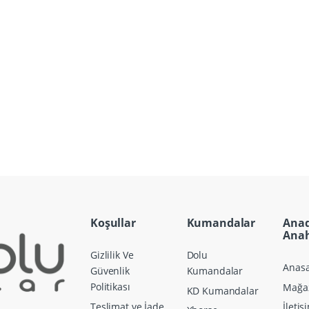
Koşullar
Kumandalar
Ana
Anah
Gizlilik Ve
Dolu
Anasa
Güvenlik
Kumandalar
Politikası
Mağa
KD Kumandalar
Teslimat ve İade
İletiş