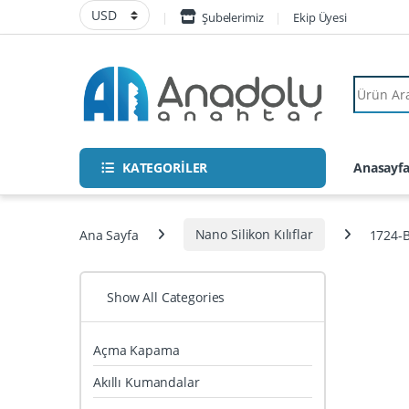
Skip to navigation
Skip to content
Şubelerimiz
Ekip Üyesi
Search fo
KATEGORİLER
Anasayf
Ana Sayfa
Nano Silikon Kılıflar
1724-B
Show All Categories
Açma Kapama
Akıllı Kumandalar