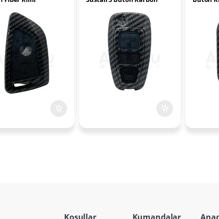
Fiber Kılıfı
Koşullar
Kumandalar
Ana