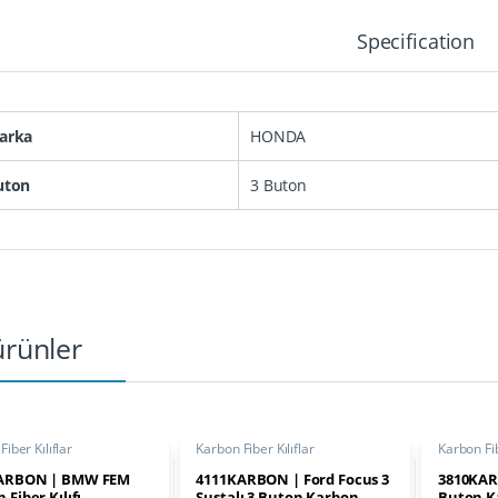
Specification
arka
HONDA
uton
3 Buton
 ürünler
iber Kılıflar
Karbon Fiber Kılıflar
Karbon Fib
ARBON | BMW FEM
4111KARBON | Ford Focus 3
3810KARB
 Fiber Kılıfı
Sustalı 3 Buton Karbon
Buton Ka