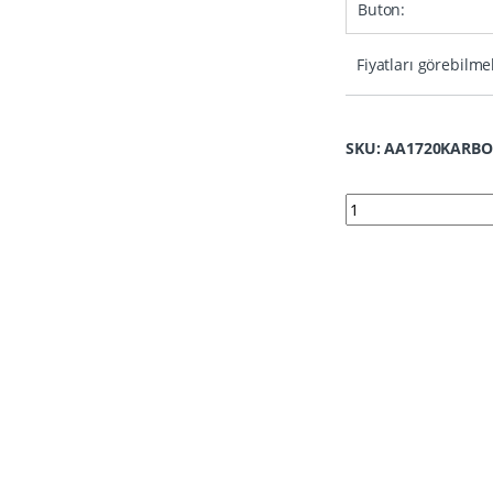
Buton:
Fiyatları görebilme
SKU: AA1720KARB
1720KARBON | Honda