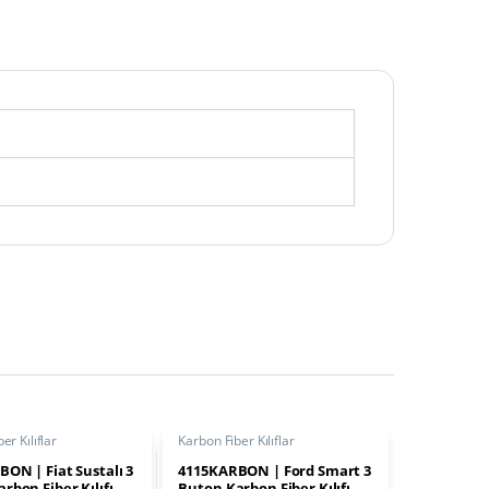
er Kılıflar
Karbon Fiber Kılıflar
ON | Fiat Sustalı 3
4115KARBON | Ford Smart 3
rbon Fiber Kılıfı
Buton Karbon Fiber Kılıfı