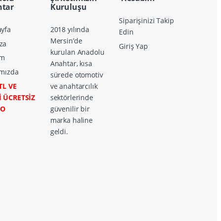
tar
Kuruluşu
Siparişinizi Takip
yfa
2018 yılında
Edin
Mersin’de
za
Giriş Yap
kurulan Anadolu
im
Anahtar, kısa
mızda
sürede otomotiv
TL VE
ve anahtarcılık
İ ÜCRETSİZ
sektörlerinde
GO
güvenilir bir
marka haline
geldi.