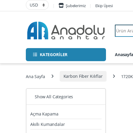
Skip to navigation
Skip to content
Şubelerimiz
Ekip Üyesi
Search fo
KATEGORİLER
Anasayf
Ana Sayfa
Karbon Fiber Kılıflar
1720K
Show All Categories
Açma Kapama
Akıllı Kumandalar