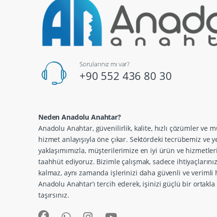
Sorularınız mı var?
+90 552 436 80 30
Neden Anadolu Anahtar?
Anadolu Anahtar, güvenilirlik, kalite, hızlı çözümler ve m
hizmet anlayışıyla öne çıkar. Sektördeki tecrübemiz ve ye
yaklaşımımızla, müşterilerimize en iyi ürün ve hizmetle
taahhüt ediyoruz. Bizimle çalışmak, sadece ihtiyaçlarını
kalmaz, aynı zamanda işlerinizi daha güvenli ve verimli h
Anadolu Anahtar’ı tercih ederek, işinizi güçlü bir ortakl
taşırsınız.