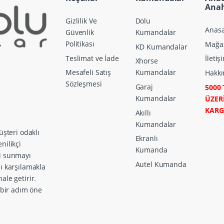
Anah
Gizlilik Ve
Dolu
Anasa
Güvenlik
Kumandalar
Politikası
Mağa
KD Kumandalar
Teslimat ve İade
İletiş
Xhorse
Mesafeli Satış
Kumandalar
Hakkı
Sözleşmesi
Garaj
5000 
Kumandalar
ÜZER
KAR
Akıllı
Kumandalar
üşteri odaklı
Ekranlı
nilikçi
Kumanda
ri sunmayı
Autel Kumanda
zı karşılamakla
ale getirir.
a bir adım öne