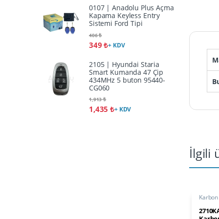
0107 | Anadolu Plus Açma
Kapama Keyless Entry
Sistemi Ford Tipi
406
₺
349
₺
+ KDV
M
2105 | Hyundai Staria
Smart Kumanda 47 Çip
434MHz 5 buton 95440-
B
CG060
1,913
₺
1,435
₺
+ KDV
İlgili
Karbon F
2710K
Karbon