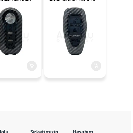
dolu
Şirketimizin
Hesabım