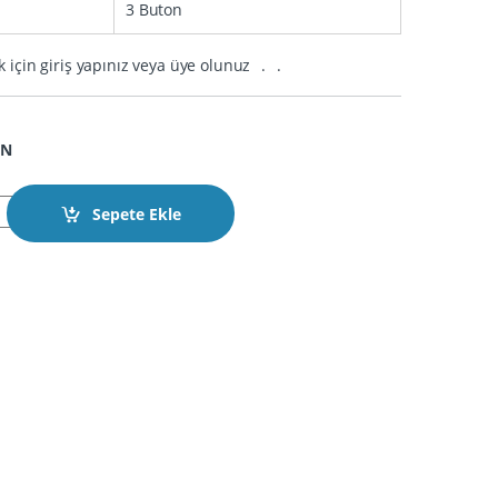
3 Buton
k için giriş yapınız veya üye olunuz
.
.
ON
 Smart 3 Buton Karbon Fiber Kılıfı quantity
Sepete Ekle