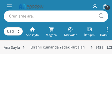
Skip to navigation
Skip to content
0
Ara:
Anasayfa
Mağaza
Markalar
İletişim
Hakkımı
Ana Sayfa
Ekranlı Kumanda Yedek Parçaları
1481 | LC