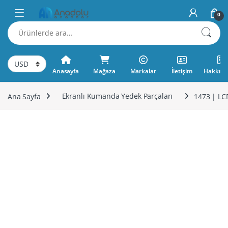
Skip to navigation
Skip to content
0
Ara:
Anasayfa
Mağaza
Markalar
İletişim
Hakkımı
Ana Sayfa
Ekranlı Kumanda Yedek Parçaları
1473 | LC