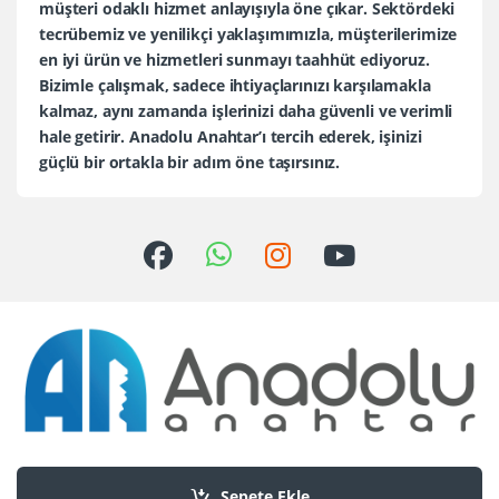
müşteri odaklı hizmet anlayışıyla öne çıkar. Sektördeki
tecrübemiz ve yenilikçi yaklaşımımızla, müşterilerimize
en iyi ürün ve hizmetleri sunmayı taahhüt ediyoruz.
Bizimle çalışmak, sadece ihtiyaçlarınızı karşılamakla
kalmaz, aynı zamanda işlerinizi daha güvenli ve verimli
hale getirir. Anadolu Anahtar’ı tercih ederek, işinizi
güçlü bir ortakla bir adım öne taşırsınız.
Sorularınız mı var?
+90 552 436 80 30
Sepete Ekle