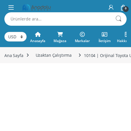
Skip to navigation
Skip to content
0
Ara:
Anasayfa
Mağaza
Markalar
İletişim
Hakkımı
Ana Sayfa
Uzaktan Çalıştırma
10104 | Orijinal Toyota 