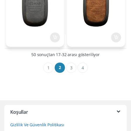
En yeniye göre s
50 sonuçtan 17-32 arası gösteriliyor
2
1
3
4
Koşullar
Gizlilik Ve Güvenlik Politikası