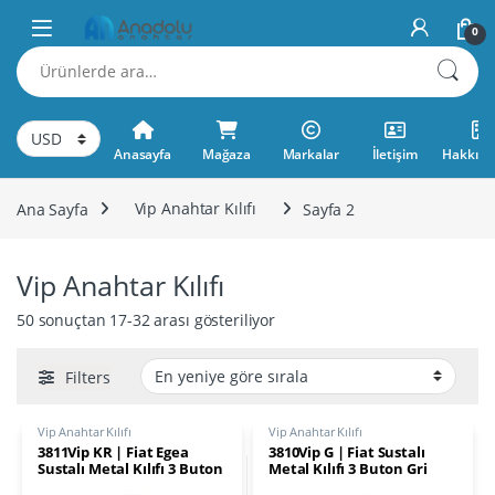
Skip to navigation
Skip to content
0
Ara:
Anasayfa
Mağaza
Markalar
İletişim
Hakkımı
Ana Sayfa
Vip Anahtar Kılıfı
Sayfa 2
Vip Anahtar Kılıfı
En yeniye göre sıralandı
50 sonuçtan 17-32 arası gösteriliyor
Filters
Vip Anahtar Kılıfı
Vip Anahtar Kılıfı
3811Vip KR | Fiat Egea
3810Vip G | Fiat Sustalı
Sustalı Metal Kılıfı 3 Buton
Metal Kılıfı 3 Buton Gri
Kahverengi